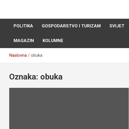
Skip
to
content
POLITIKA
GOSPODARSTVO I TURIZAM
SVIJET
MAGAZIN
KOLUMNE
Naslovna
obuka
Oznaka:
obuka