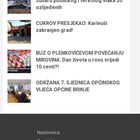
sudaru putničkog i teretnog vlaka 20
ozlijeđenih
CUKROV PRESJEKAO: Karleuši
zabranjen grad!
BUZ O PLENKOVIĆEVOM POVEĆANJU
MIROVINA: Dan života u rovu vrijedi
10 centi?!
ODRŽANA 7. SJEDNICA OPĆINSKOG
VIJEĆA OPĆINE BRINJE
Naslovnica