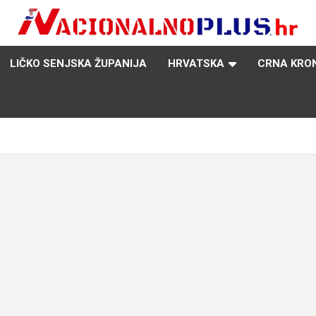
Nacija želi znati više
NacionalnoPlus.hr
LIČKO SENJSKA ŽUPANIJA
HRVATSKA
CRNA KRO