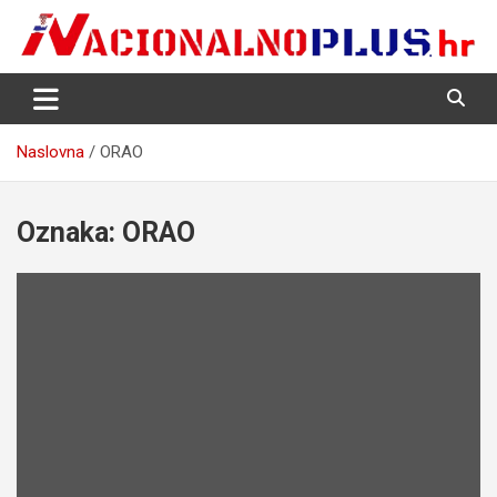
Skip
to
content
Nacija želi znati više
NacionalnoPlus.hr
Naslovna
ORAO
Oznaka:
ORAO