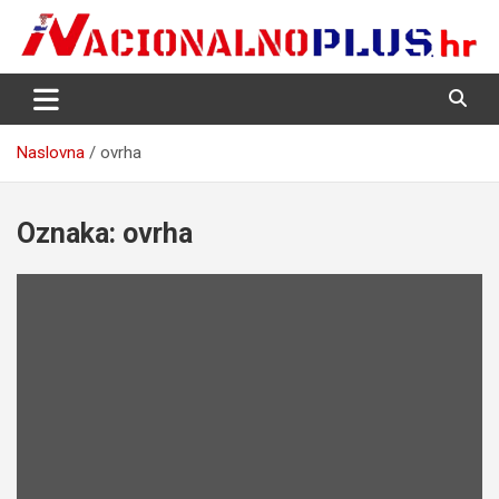
Skip
to
content
Nacija želi znati više
NacionalnoPlus.hr
Naslovna
ovrha
Oznaka:
ovrha