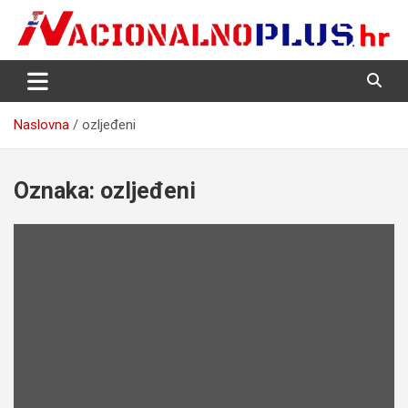
Skip
to
content
Nacija želi znati više
NacionalnoPlus.hr
Naslovna
ozljeđeni
Oznaka:
ozljeđeni