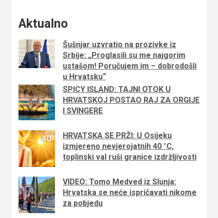
Aktualno
Šušnjar uzvratio na prozivke iz
Srbije: „Proglasili su me najgorim
ustašom! Poručujem im – dobrodošli
u Hrvatsku“
SPICY ISLAND: TAJNI OTOK U
HRVATSKOJ POSTAO RAJ ZA ORGIJE
I SVINGERE
HRVATSKA SE PRŽI: U Osijeku
izmjereno nevjerojatnih 40 °C,
toplinski val ruši granice izdržljivosti
VIDEO: Tomo Medved iz Slunja:
Hrvatska se neće ispričavati nikome
za pobjedu