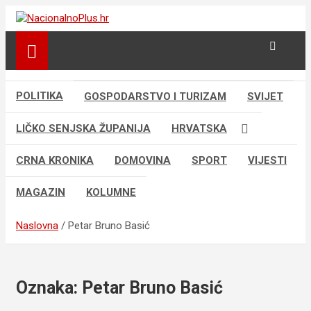
Skip
to
Nacija želi znati više
NacionalnoPlus.hr
content
POLITIKA
GOSPODARSTVO I TURIZAM
SVIJET
LIČKO SENJSKA ŽUPANIJA
HRVATSKA
CRNA KRONIKA
DOMOVINA
SPORT
VIJESTI
MAGAZIN
KOLUMNE
Naslovna
Petar Bruno Basić
Oznaka:
Petar Bruno Basić