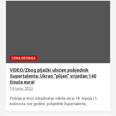
CRNA KRONIKA
VIDEO/Zbog pljački uhićen pobjednik
Supertalenta: Ukrao “plijen” vrijedan 140
tisuća eura!
14 rujna, 2023
Policija je kroz istraživanje otkrila da je 18. srpnja i 1.
kolovoza ove godine, pobjednik Supertalenta…