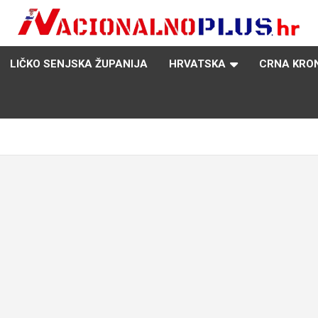
Nacija želi znati više
NacionalnoPlus.hr
LIČKO SENJSKA ŽUPANIJA
HRVATSKA
CRNA KRO