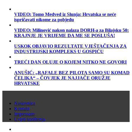
VIDEO: Tomo Medved iz Slunja: Hrvatska se neće
ispričavati nikome za pobjedu
VIDEO: Milinović nakon nalaza DORH-a za Bilajsku 50:
KRAJNJE JE VRIJEME DA ME SE POSLUŠA!
USKOK OBJAVIO REZULTATE VJEŠTAČENJA ZA
INDUSTRIJSKI KOMPLEKS U GOSPIĆU
TREĆI DAN OLUJE O KOJEM NITKO NE GOVORI
ANUŠIĆ: „RAFALE BEZ PILOTA SAMO SU KOMAD
ČELIKA“ – ČOVJEK JE NAJJAČE ORUŽJE
HRVATSKE
Naslovnica
Kontakt
Impressum
Uvjeti korištenja