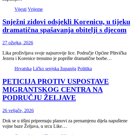
Vijesti
Vrijeme
Snježni zidovi odsjekli Korenicu, u tijeku
dramatična spašavanja obitelji s djecom
27 ožujka, 2026
Lika proživljava svoje najsurovije lice. Područje Općine Plitvička
Jezera i Korenice trenutno je poprište dramatične borbe…
Hrvatska
Ličko senjska županija
Politika
PETICIJA PROTIV USPOSTAVE
MIGRANTSKOG CENTRA NA
PODRUČJU ŽELJAVE
26 veljače, 2026
Dok se u tišini pripremaju planovi za prenamjenu dijela napuštene
vojne baze Željava, u srcu Like…