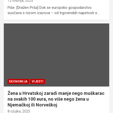
12 svibnja, 2025
Piše: [Dražen Prša] Dok se europsko gospodarstvo
suočava s nizom izazova – od trgovinskih napetosti s…
EKONOMIJA
VIJESTI
Žena u Hrvatskoj zaradi manje nego muškarac
na svakih 100 eura, no više nego žena u
Njemačkoj ili Norveškoj
8 ožujka, 2025