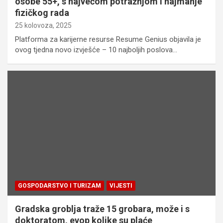
osobe 55+, s najvećom potražnjom i najmanje
fizičkog rada
25 kolovoza, 2025
Platforma za karijerne resurse Resume Genius objavila je
ovog tjedna novo izvješće – 10 najboljih poslova…
GOSPODARSTVO I TURIZAM
VIJESTI
Gradska groblja traže 15 grobara, može i s
doktoratom, evop kolike su plaće