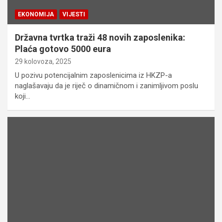
EKONOMIJA
VIJESTI
Državna tvrtka traži 48 novih zaposlenika:
Plaća gotovo 5000 eura
29 kolovoza, 2025
U pozivu potencijalnim zaposlenicima iz HKZP-a
naglašavaju da je riječ o dinamičnom i zanimljivom poslu
koji…