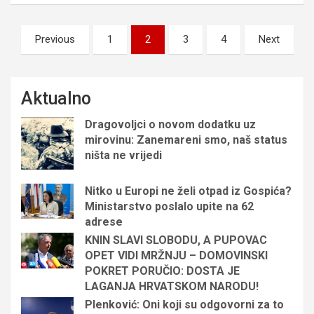
Brojevi
Previous
1
2
3
4
Next
stranica
objava
Aktualno
Dragovoljci o novom dodatku uz
mirovinu: Zanemareni smo, naš status
ništa ne vrijedi
Nitko u Europi ne želi otpad iz Gospića?
Ministarstvo poslalo upite na 62
adrese
KNIN SLAVI SLOBODU, A PUPOVAC
OPET VIDI MRŽNJU – DOMOVINSKI
POKRET PORUČIO: DOSTA JE
LAGANJA HRVATSKOM NARODU!
Plenković: Oni koji su odgovorni za to