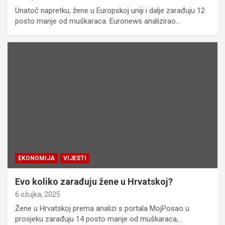
Unatoč napretku, žene u Europskoj uniji i dalje zarađuju 12
posto manje od muškaraca. Euronews analizirao…
EKONOMIJA
VIJESTI
Evo koliko zarađuju žene u Hrvatskoj?
6 ožujka, 2025
Žene u Hrvatskoj prema analizi s portala MojPosao u
prosjeku zarađuju 14 posto manje od muškaraca,…