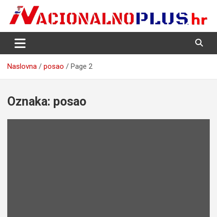
Skip
to
content
Nacija želi znati više
NacionalnoPlus.hr
Naslovna
posao
Page 2
Oznaka:
posao