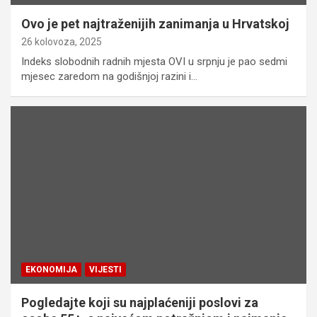
Ovo je pet najtraženijih zanimanja u Hrvatskoj
26 kolovoza, 2025
Indeks slobodnih radnih mjesta OVI u srpnju je pao sedmi
mjesec zaredom na godišnjoj razini i…
EKONOMIJA
VIJESTI
Pogledajte koji su najplaćeniji poslovi za