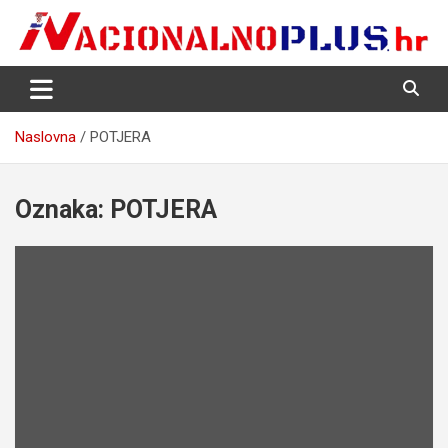
Skip
to
content
Nacija želi znati više
NacionalnoPlus.hr
Naslovna
POTJERA
Oznaka:
POTJERA