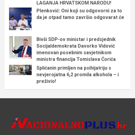
LAGANJA HRVATSKOM NARODU!
Plenković: Oni koji su odgovorni za to
da je otpad tamo završio odgovarat će
Bivši SDP-ov ministar i predsjednik
Socijaldemokrata Davorko Vidović
imenovan posebnim savjetnikom
ministra financija Tomislava Ćorića
Splićanin primljen na psihijatriju s
nevjerojatna 6,2 promila alkohola – i
preživio!