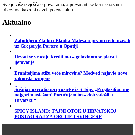
Sve je više izvješća o prevarama, a prevaranti se koriste raznim
trikovima kako bi naveli potencijalnu…
Aktualno
Zaljubljeni Zlatko i Blanka Mateša u prvom redu uživali
uz Gregoryja Portera u Opatiji
Hrvati se vraćaju kreditima – gotovinom se plaća i
ljetovanje
Braniteljima stižu veće mirovine? Medved najavio nove
zakonske izmjene
Šušnjar uzvratio na prozivke iz Srbije: „Proglasili su me
najgorim ustašom! Poručujem im – dobrodošli u
Hrvatsku“
SPICY ISLAND: TAJNI OTOK U HRVATSKOJ
POSTAO RAJ ZA ORGIJE I SVINGERE