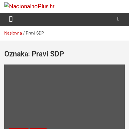
Skip
to
Nacija želi znati više
NacionalnoPlus.hr
content
Naslovna
Pravi SDP
Oznaka:
Pravi SDP