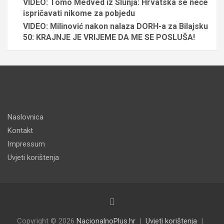
VIDEO: Tomo Medved iz Slunja: Hrvatska se neće
ispričavati nikome za pobjedu
VIDEO: Milinović nakon nalaza DORH-a za Bilajsku
50: KRAJNJE JE VRIJEME DA ME SE POSLUŠA!
Naslovnica
Kontakt
Impressum
Uvjeti korištenja
Copyright © 2026
NacionalnoPlus.hr
Uvjeti korištenja