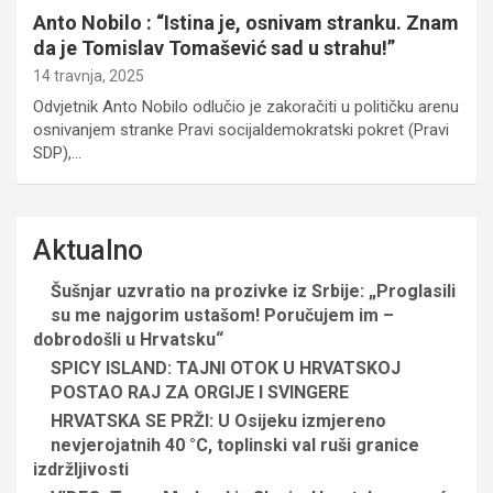
Anto Nobilo : “Istina je, osnivam stranku. Znam
da je Tomislav Tomašević sad u strahu!”
14 travnja, 2025
Odvjetnik Anto Nobilo odlučio je zakoračiti u političku arenu
osnivanjem stranke Pravi socijaldemokratski pokret (Pravi
SDP),…
Aktualno
Šušnjar uzvratio na prozivke iz Srbije: „Proglasili
su me najgorim ustašom! Poručujem im –
dobrodošli u Hrvatsku“
SPICY ISLAND: TAJNI OTOK U HRVATSKOJ
POSTAO RAJ ZA ORGIJE I SVINGERE
HRVATSKA SE PRŽI: U Osijeku izmjereno
nevjerojatnih 40 °C, toplinski val ruši granice
izdržljivosti