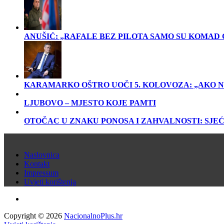
ANUŠIĆ: „RAFALE BEZ PILOTA SAMO SU KOMAD 
KARAMARKO OŠTRO UOČI 5. KOLOVOZA: „AKO NE ZN
LJUBOVO – MJESTO KOJE PAMTI
OTOČAC U ZNAKU PONOSA I ZAHVALNOSTI: SJEĆ
Naslovnica
Kontakt
Impressum
Uvjeti korištenja
Copyright © 2026
NacionalnoPlus.hr