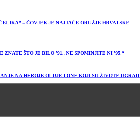
ČELIKA“ – ČOVJEK JE NAJJAČE ORUŽJE HRVATSKE
ATE ŠTO JE BILO ’91., NE SPOMINJITE NI ’95.“
ANJE NA HEROJE OLUJE I ONE KOJI SU ŽIVOTE UGRAD