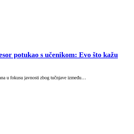
ofesor potukao s učenikom: Evo što kažu
 dana u fokusu javnosti zbog tučnjave između…