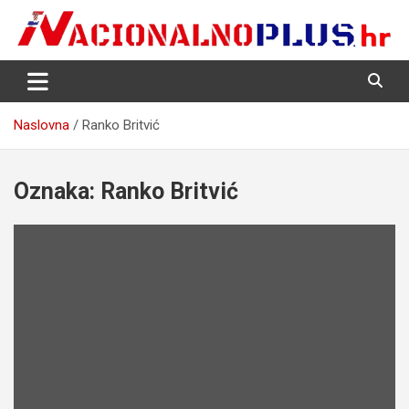
Skip
to
content
Nacija želi znati više
NacionalnoPlus.hr
Naslovna
Ranko Britvić
Oznaka:
Ranko Britvić