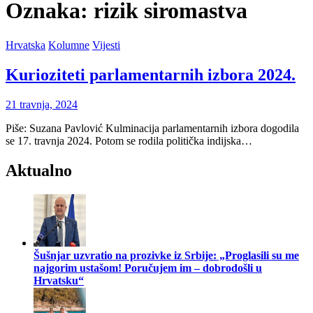
Oznaka:
rizik siromastva
Hrvatska
Kolumne
Vijesti
Kurioziteti parlamentarnih izbora 2024.
21 travnja, 2024
Piše: Suzana Pavlović Kulminacija parlamentarnih izbora dogodila
se 17. travnja 2024. Potom se rodila politička indijska…
Aktualno
Šušnjar uzvratio na prozivke iz Srbije: „Proglasili su me
najgorim ustašom! Poručujem im – dobrodošli u
Hrvatsku“