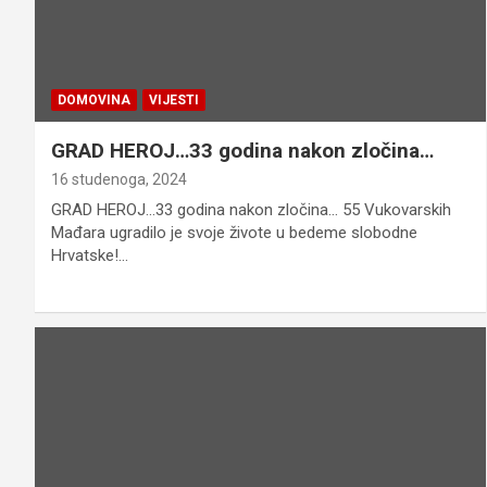
DOMOVINA
VIJESTI
GRAD HEROJ…33 godina nakon zločina…
16 studenoga, 2024
GRAD HEROJ…33 godina nakon zločina… 55 Vukovarskih
Mađara ugradilo je svoje živote u bedeme slobodne
Hrvatske!…