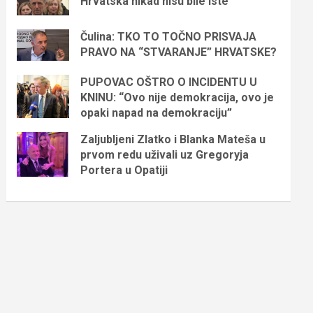
Hrvatska nikad nisu bile iste
Čulina: TKO TO TOČNO PRISVAJA
PRAVO NA “STVARANJE” HRVATSKE?
PUPOVAC OŠTRO O INCIDENTU U
KNINU: “Ovo nije demokracija, ovo je
opaki napad na demokraciju”
Zaljubljeni Zlatko i Blanka Mateša u
prvom redu uživali uz Gregoryja
Portera u Opatiji