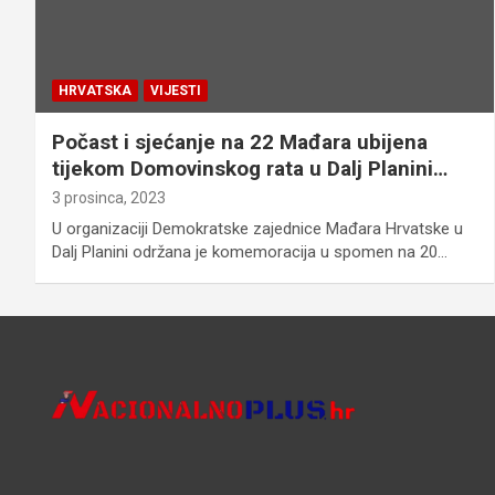
HRVATSKA
VIJESTI
Počast i sjećanje na 22 Mađara ubijena
tijekom Domovinskog rata u Dalj Planini…
3 prosinca, 2023
U organizaciji Demokratske zajednice Mađara Hrvatske u
Dalj Planini održana je komemoracija u spomen na 20…