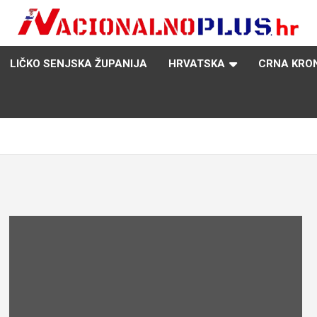
Nacija želi znati više
NacionalnoPlus.hr
LIČKO SENJSKA ŽUPANIJA
HRVATSKA
CRNA KRO