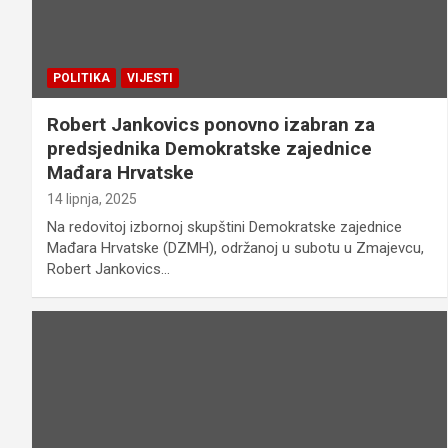
POLITIKA
VIJESTI
Robert Jankovics ponovno izabran za
predsjednika Demokratske zajednice
Mađara Hrvatske
14 lipnja, 2025
Na redovitoj izbornoj skupštini Demokratske zajednice
Mađara Hrvatske (DZMH), održanoj u subotu u Zmajevcu,
Robert Jankovics…