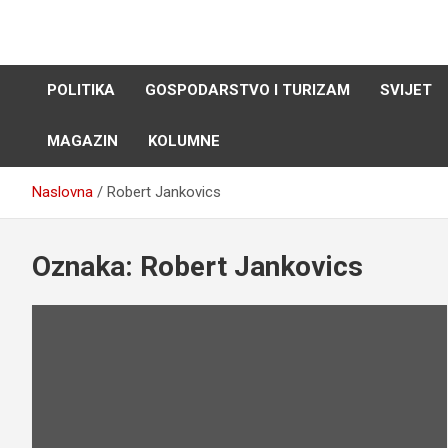
Skip
to
content
POLITIKA
GOSPODARSTVO I TURIZAM
SVIJET
MAGAZIN
KOLUMNE
Naslovna
Robert Jankovics
Oznaka:
Robert Jankovics