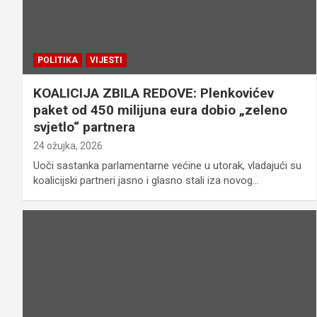
POLITIKA
VIJESTI
KOALICIJA ZBILA REDOVE: Plenkovićev
paket od 450 milijuna eura dobio „zeleno
svjetlo“ partnera
24 ožujka, 2026
Uoči sastanka parlamentarne većine u utorak, vladajući su
koalicijski partneri jasno i glasno stali iza novog…