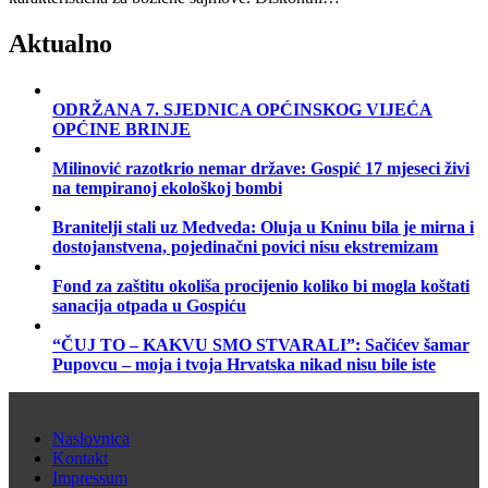
Aktualno
ODRŽANA 7. SJEDNICA OPĆINSKOG VIJEĆA
OPĆINE BRINJE
Milinović razotkrio nemar države: Gospić 17 mjeseci živi
na tempiranoj ekološkoj bombi
Branitelji stali uz Medveda: Oluja u Kninu bila je mirna i
dostojanstvena, pojedinačni povici nisu ekstremizam
Fond za zaštitu okoliša procijenio koliko bi mogla koštati
sanacija otpada u Gospiću
“ČUJ TO – KAKVU SMO STVARALI”: Sačićev šamar
Pupovcu – moja i tvoja Hrvatska nikad nisu bile iste
Naslovnica
Kontakt
Impressum