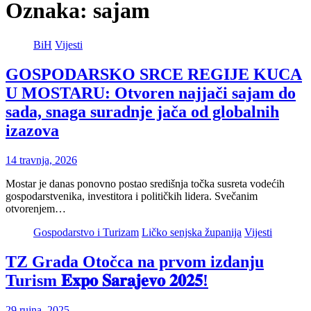
Oznaka:
sajam
BiH
Vijesti
GOSPODARSKO SRCE REGIJE KUCA
U MOSTARU: Otvoren najjači sajam do
sada, snaga suradnje jača od globalnih
izazova
14 travnja, 2026
Mostar je danas ponovno postao središnja točka susreta vodećih
gospodarstvenika, investitora i političkih lidera. Svečanim
otvorenjem…
Gospodarstvo i Turizam
Ličko senjska županija
Vijesti
TZ Grada Otočca na prvom izdanju
Turism 𝐄𝐱𝐩𝐨 𝐒𝐚𝐫𝐚𝐣𝐞𝐯𝐨 𝟐𝟎𝟐𝟓!
29 rujna, 2025