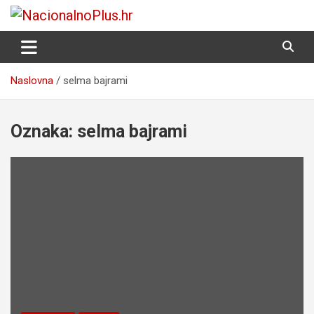
Skip
to
Nacija želi znati više
NacionalnoPlus.hr
content
Naslovna
selma bajrami
Oznaka:
selma bajrami