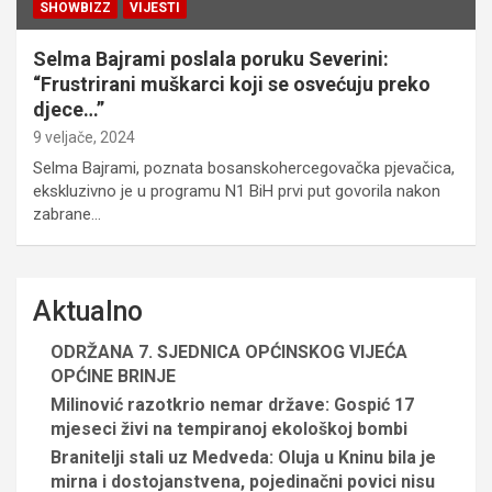
SHOWBIZZ
VIJESTI
Selma Bajrami poslala poruku Severini:
“Frustrirani muškarci koji se osvećuju preko
djece…”
9 veljače, 2024
Selma Bajrami, poznata bosanskohercegovačka pjevačica,
ekskluzivno je u programu N1 BiH prvi put govorila nakon
zabrane…
Aktualno
ODRŽANA 7. SJEDNICA OPĆINSKOG VIJEĆA
OPĆINE BRINJE
Milinović razotkrio nemar države: Gospić 17
mjeseci živi na tempiranoj ekološkoj bombi
Branitelji stali uz Medveda: Oluja u Kninu bila je
mirna i dostojanstvena, pojedinačni povici nisu