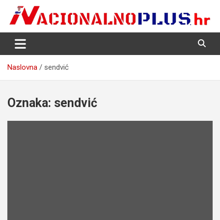
Skip
to
content
Nacija želi znati više
NacionalnoPlus.hr
Naslovna
sendvić
Oznaka:
sendvić