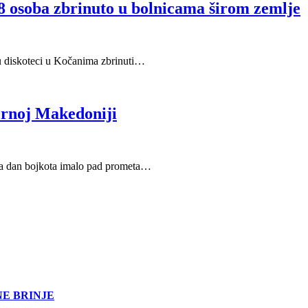
8 osoba zbrinuto u bolnicama širom zemlje
u u diskoteci u Kočanima zbrinuti…
ernoj Makedoniji
 na dan bojkota imalo pad prometa…
NE BRINJE