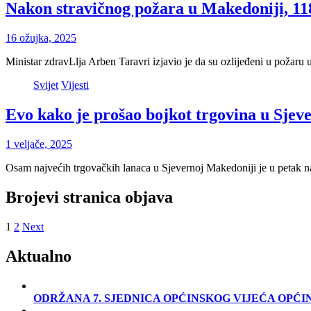
Nakon stravičnog požara u Makedoniji, 11
16 ožujka, 2025
Ministar zdravLlja Arben Taravri izjavio je da su ozlijeđeni u požar
Svijet
Vijesti
Evo kako je prošao bojkot trgovina u Sjev
1 veljače, 2025
Osam najvećih trgovačkih lanaca u Sjevernoj Makedoniji je u petak
Brojevi stranica objava
1
2
Next
Aktualno
ODRŽANA 7. SJEDNICA OPĆINSKOG VIJEĆA OPĆI