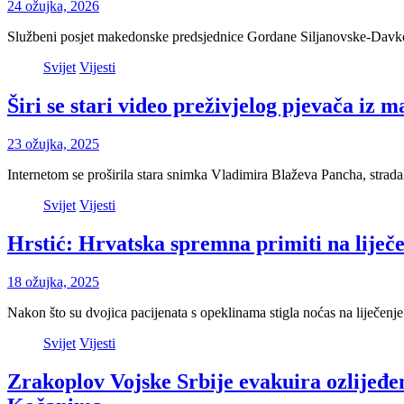
24 ožujka, 2026
Službeni posjet makedonske predsjednice Gordane Siljanovske-Davkove
Svijet
Vijesti
Širi se stari video preživjelog pjevača iz
23 ožujka, 2025
Internetom se proširila stara snimka Vladimira Blaževa Pancha, strad
Svijet
Vijesti
Hrstić: Hrvatska spremna primiti na liječ
18 ožujka, 2025
Nakon što su dvojica pacijenata s opeklinama stigla noćas na liječe
Svijet
Vijesti
Zrakoplov Vojske Srbije evakuira ozlijeđene