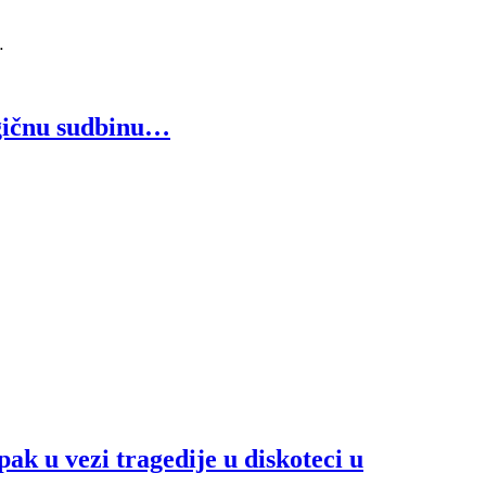
…
ragičnu sudbinu…
ak u vezi tragedije u diskoteci u