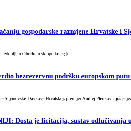
 jačanju gospodarske razmjene Hrvatske i 
akedoniji, u Ohridu, u sklopu kojeg je…
tvrdio bezrezervnu podršku europskom put
ne Siljanovske-Davkove Hrvatskoj, premijer Andrej Plenković još je
a je licitacija, sustav odlučivanja u E