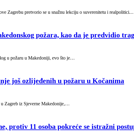
 Zagrebu pretvorio se u snažnu lekciju o suverenitetu i realpolitici.
 makedonskog požara, kao da je predvidio t
alog u požaru u Makedoniji, evo što je…
enje još ozlijeđenih u požaru u Kočanima
nje u Zagreb iz Sjeverne Makedonije,…
, protiv 11 osoba pokreće se istražni postup