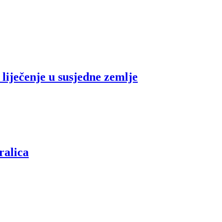
 liječenje u susjedne zemlje
ralica