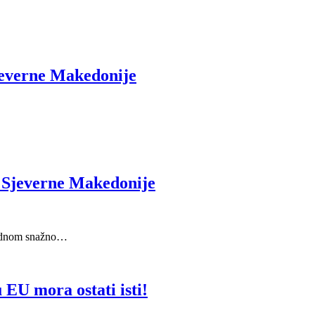
Sjeverne Makedonije
u Sjeverne Makedonije
 jednom snažno…
U mora ostati isti!