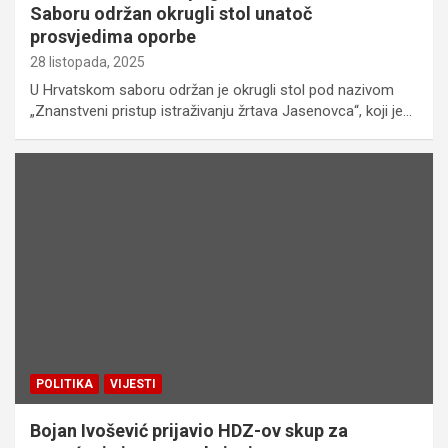
Saboru održan okrugli stol unatoč
prosvjedima oporbe
28 listopada, 2025
U Hrvatskom saboru održan je okrugli stol pod nazivom
„Znanstveni pristup istraživanju žrtava Jasenovca“, koji je…
POLITIKA
VIJESTI
Bojan Ivošević prijavio HDZ-ov skup za