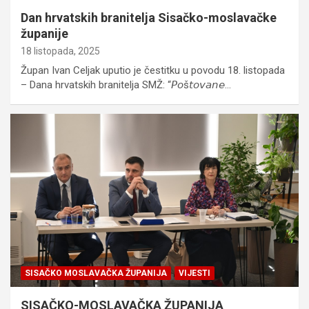
Dan hrvatskih branitelja Sisačko-moslavačke
županije
18 listopada, 2025
Župan Ivan Celjak uputio je čestitku u povodu 18. listopada
– Dana hrvatskih branitelja SMŽ: “𝘗𝘰š𝘵𝘰𝘷𝘢𝘯𝘦…
SISAČKO MOSLAVAČKA ŽUPANIJA
VIJESTI
SISAČKO-MOSLAVAČKA ŽUPANIJA