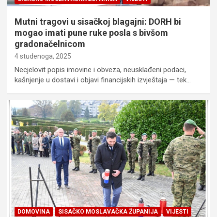
Mutni tragovi u sisačkoj blagajni: DORH bi
mogao imati pune ruke posla s bivšom
gradonačelnicom
4 studenoga, 2025
Necjelovit popis imovine i obveza, neusklađeni podaci,
kašnjenje u dostavi i objavi financijskih izvještaja — tek…
DOMOVINA
SISAČKO MOSLAVAČKA ŽUPANIJA
VIJESTI