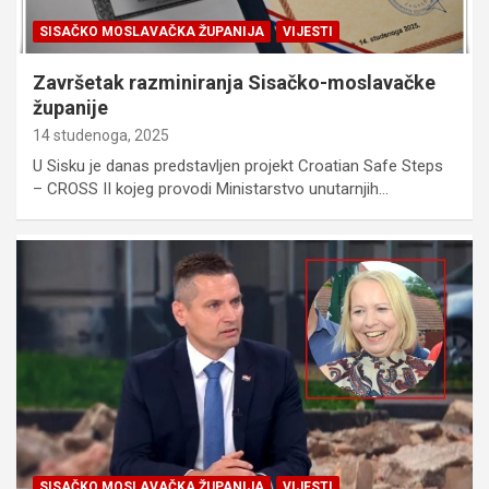
SISAČKO MOSLAVAČKA ŽUPANIJA
VIJESTI
Završetak razminiranja Sisačko-moslavačke
županije
14 studenoga, 2025
U Sisku je danas predstavljen projekt Croatian Safe Steps
– CROSS II kojeg provodi Ministarstvo unutarnjih…
SISAČKO MOSLAVAČKA ŽUPANIJA
VIJESTI