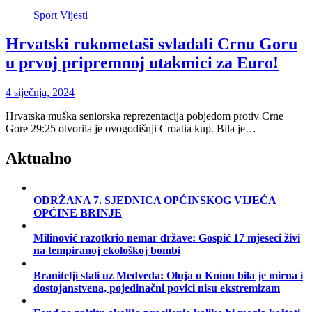
Sport
Vijesti
Hrvatski rukometaši svladali Crnu Goru
u prvoj pripremnoj utakmici za Euro!
4 siječnja, 2024
Hrvatska muška seniorska reprezentacija pobjedom protiv Crne
Gore 29:25 otvorila je ovogodišnji Croatia kup. Bila je…
Aktualno
ODRŽANA 7. SJEDNICA OPĆINSKOG VIJEĆA
OPĆINE BRINJE
Milinović razotkrio nemar države: Gospić 17 mjeseci živi
na tempiranoj ekološkoj bombi
Branitelji stali uz Medveda: Oluja u Kninu bila je mirna i
dostojanstvena, pojedinačni povici nisu ekstremizam