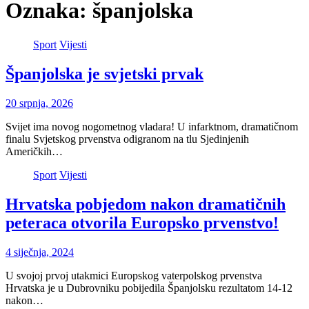
Oznaka:
španjolska
Sport
Vijesti
Španjolska je svjetski prvak
20 srpnja, 2026
Svijet ima novog nogometnog vladara! U infarktnom, dramatičnom
finalu Svjetskog prvenstva odigranom na tlu Sjedinjenih
Američkih…
Sport
Vijesti
Hrvatska pobjedom nakon dramatičnih
peteraca otvorila Europsko prvenstvo!
4 siječnja, 2024
U svojoj prvoj utakmici Europskog vaterpolskog prvenstva
Hrvatska je u Dubrovniku pobijedila Španjolsku rezultatom 14-12
nakon…