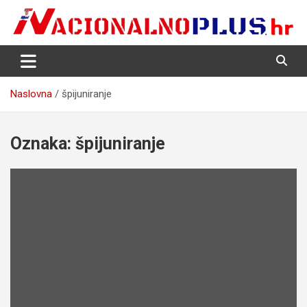
Skip
to
content
Nacija želi znati više
NacionalnoPlus.hr
Naslovna
špijuniranje
Oznaka:
špijuniranje