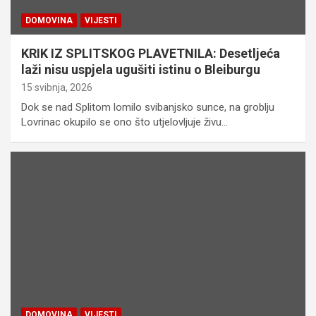
DOMOVINA
VIJESTI
KRIK IZ SPLITSKOG PLAVETNILA: Desetljeća
laži nisu uspjela ugušiti istinu o Bleiburgu
15 svibnja, 2026
Dok se nad Splitom lomilo svibanjsko sunce, na groblju
Lovrinac okupilo se ono što utjelovljuje živu…
DOMOVINA
VIJESTI