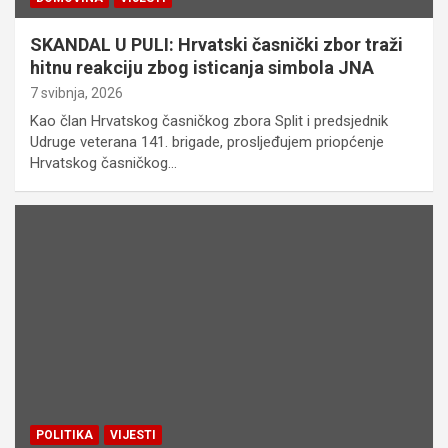
SKANDAL U PULI: Hrvatski časnički zbor traži
hitnu reakciju zbog isticanja simbola JNA
7 svibnja, 2026
Kao član Hrvatskog časničkog zbora Split i predsjednik
Udruge veterana 141. brigade, prosljeđujem priopćenje
Hrvatskog časničkog…
POLITIKA
VIJESTI