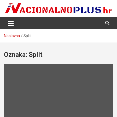
Skip
to
content
Nacija želi znati više
NacionalnoPlus.hr
Naslovna
Split
Oznaka:
Split