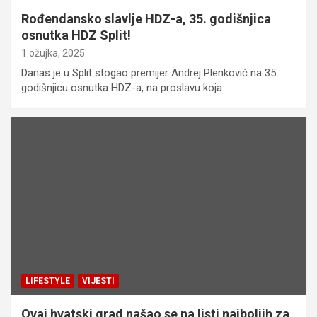
Rođendansko slavlje HDZ-a, 35. godišnjica
osnutka HDZ Split!
1 ožujka, 2025
Danas je u Split stogao premijer Andrej Plenković na 35.
godišnjicu osnutka HDZ-a, na proslavu koja…
LIFESTYLE
VIJESTI
Ovaj hvatski grad našao se na listi najboljih za