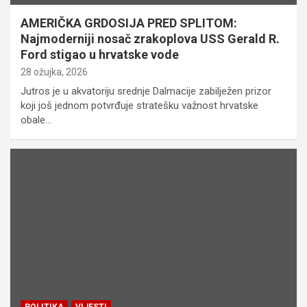
AMERIČKA GRDOSIJA PRED SPLITOM:
Najmoderniji nosač zrakoplova USS Gerald R.
Ford stigao u hrvatske vode
28 ožujka, 2026
Jutros je u akvatoriju srednje Dalmacije zabilježen prizor
koji još jednom potvrđuje stratešku važnost hrvatske
obale…