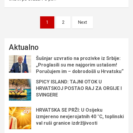
Brojevi
1
2
Next
stranica
objava
Aktualno
Šušnjar uzvratio na prozivke iz Srbije:
„Proglasili su me najgorim ustašom!
Poručujem im – dobrodošli u Hrvatsku“
SPICY ISLAND: TAJNI OTOK U
HRVATSKOJ POSTAO RAJ ZA ORGIJE I
SVINGERE
HRVATSKA SE PRŽI: U Osijeku
izmjereno nevjerojatnih 40 °C, toplinski
val ruši granice izdržljivosti