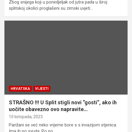
​Zbog snijega koji u ponedjeljak od jutra pada u široj
splitskoj okolici proglašeni su zimski uvjeti…
HRVATSKA
VIJESTI
STRAŠNO !!! U Split stigli novi “gosti”, ako ih
uočite obavezno ovo napravite…
10 listopada, 2023
Parižani se već neko vrijeme bore s s invazijom stjenica.
Ima ih po svuda. Po po…