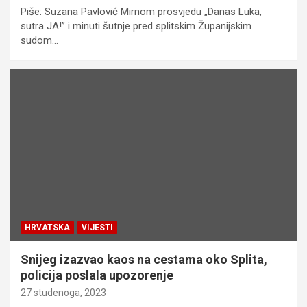
Piše: Suzana Pavlović Mirnom prosvjedu „Danas Luka,
sutra JA!” i minuti šutnje pred splitskim Županijskim
sudom…
HRVATSKA
VIJESTI
Snijeg izazvao kaos na cestama oko Splita,
policija poslala upozorenje
27 studenoga, 2023