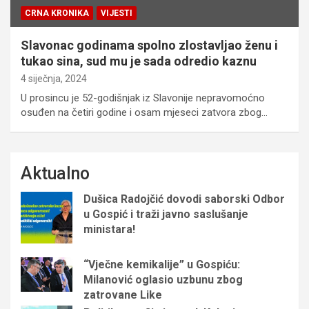
CRNA KRONIKA
VIJESTI
Slavonac godinama spolno zlostavljao ženu i
tukao sina, sud mu je sada odredio kaznu
4 siječnja, 2024
U prosincu je 52-godišnjak iz Slavonije nepravomoćno
osuđen na četiri godine i osam mjeseci zatvora zbog…
Aktualno
Dušica Radojčić dovodi saborski Odbor
u Gospić i traži javno saslušanje
ministara!
“Vječne kemikalije” u Gospiću:
Milanović oglasio uzbunu zbog
zatrovane Like