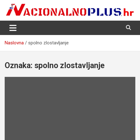
Skip
to
content
Nacija želi znati više
NacionalnoPlus.hr
Naslovna
spolno zlostavljanje
Oznaka:
spolno zlostavljanje