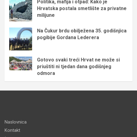
Politika, mafija i otpad: Kako je
Hrvatska postala smetlište za privatne
milijune
Na Čukur brdu obilježena 35. godišnjica
pogibije Gordana Lederera
Gotovo svaki treći Hrvat ne može si
priuštiti ni tjedan dana godišnjeg
odmora
Naslovnica
Kontakt