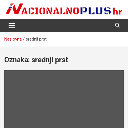
Skip
to
content
Nacija želi znati više
NacionalnoPlus.hr
Naslovna
srednji prst
Oznaka:
srednji prst