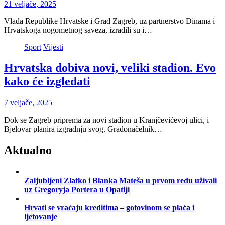
21 veljače, 2025
Vlada Republike Hrvatske i Grad Zagreb, uz partnerstvo Dinama i
Hrvatskoga nogometnog saveza, izradili su i…
Sport
Vijesti
Hrvatska dobiva novi, veliki stadion. Evo
kako će izgledati
7 veljače, 2025
Dok se Zagreb priprema za novi stadion u Kranjčevićevoj ulici, i
Bjelovar planira izgradnju svog. Gradonačelnik…
Aktualno
Zaljubljeni Zlatko i Blanka Mateša u prvom redu uživali
uz Gregoryja Portera u Opatiji
Hrvati se vraćaju kreditima – gotovinom se plaća i
ljetovanje