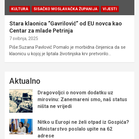
KULTURA
SISAČKO MOSLAVAČKA ŽUPANIJA
VIJESTI
Stara klaonica “Gavrilović” od EU novca kao
Centar za mlade Petrinja
7 svibnja, 2025
Piše:Suzana Pavlović Pomalo je morbidna činjenica da se
klaonicu u kojoj je liptala životinjska krv pretvorilo…
Aktualno
Dragovoljci o novom dodatku uz
mirovinu: Zanemareni smo, naš status
ništa ne vrijedi
Nitko u Europi ne želi otpad iz Gospića?
Ministarstvo poslalo upite na 62
adrese