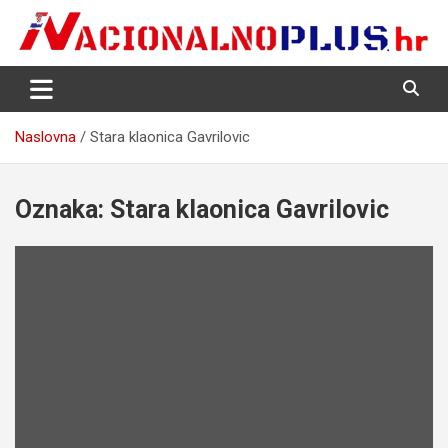
Skip
to
content
Nacija želi znati više
NacionalnoPlus.hr
Naslovna
Stara klaonica Gavrilovic
Oznaka:
Stara klaonica Gavrilovic