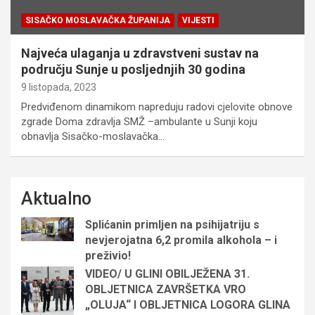
SISAČKO MOSLAVAČKA ŽUPANIJA
VIJESTI
Najveća ulaganja u zdravstveni sustav na
području Sunje u posljednjih 30 godina
9 listopada, 2023
Predviđenom dinamikom napreduju radovi cjelovite obnove
zgrade Doma zdravlja SMŽ –ambulante u Sunji koju
obnavlja Sisačko-moslavačka…
Aktualno
Splićanin primljen na psihijatriju s
nevjerojatna 6,2 promila alkohola – i
preživio!
VIDEO/ U GLINI OBILJEŽENA 31.
OBLJETNICA ZAVRŠETKA VRO
„OLUJA“ I OBLJETNICA LOGORA GLINA