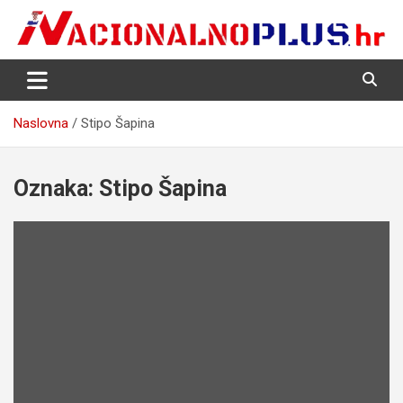
Skip
to
content
Nacija želi znati više
NacionalnoPlus.hr
Naslovna
Stipo Šapina
Oznaka:
Stipo Šapina