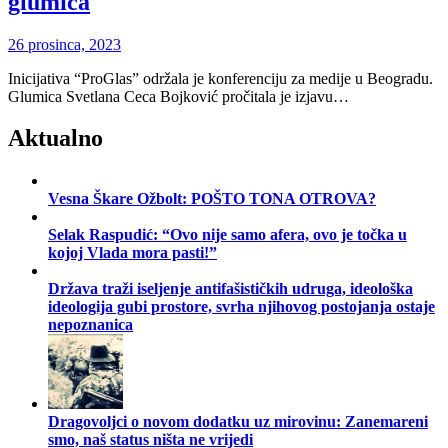
glumica
26 prosinca, 2023
Inicijativa “ProGlas” održala je konferenciju za medije u Beogradu.
Glumica Svetlana Ceca Bojković pročitala je izjavu…
Aktualno
Vesna Škare Ožbolt: POŠTO TONA OTROVA?
Selak Raspudić: “Ovo nije samo afera, ovo je točka u
kojoj Vlada mora pasti!”
Država traži iseljenje antifašističkih udruga, ideološka
ideologija gubi prostore, svrha njihovog postojanja ostaje
nepoznanica
Dragovoljci o novom dodatku uz mirovinu: Zanemareni
smo, naš status ništa ne vrijedi