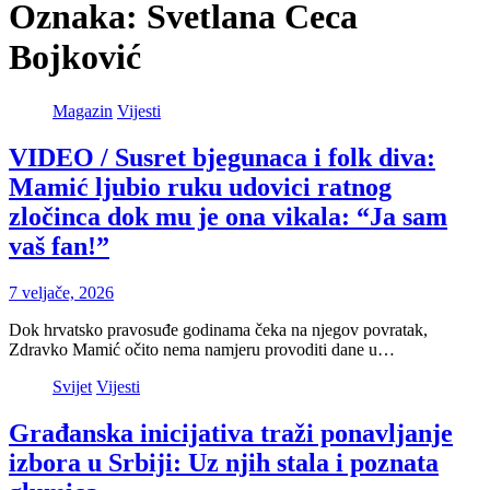
Oznaka:
Svetlana Ceca
Bojković
Magazin
Vijesti
VIDEO / Susret bjegunaca i folk diva:
Mamić ljubio ruku udovici ratnog
zločinca dok mu je ona vikala: “Ja sam
vaš fan!”
7 veljače, 2026
Dok hrvatsko pravosuđe godinama čeka na njegov povratak,
Zdravko Mamić očito nema namjeru provoditi dane u…
Svijet
Vijesti
Građanska inicijativa traži ponavljanje
izbora u Srbiji: Uz njih stala i poznata