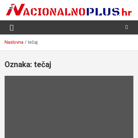
Skip
to
content
Nacija želi znati više
NacionalnoPlus.hr
Naslovna
tečaj
Oznaka:
tečaj