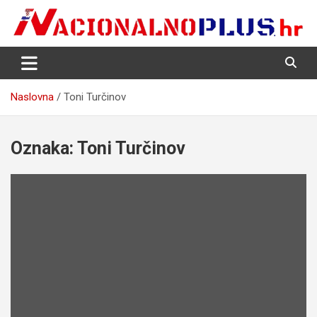
Skip
to
content
Nacija želi znati više
NacionalnoPlus.hr
Naslovna
Toni Turčinov
Oznaka:
Toni Turčinov