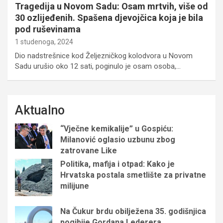
Tragedija u Novom Sadu: Osam mrtvih, više od
30 ozlijeđenih. Spašena djevojčica koja je bila
pod ruševinama
1 studenoga, 2024
Dio nadstrešnice kod Željezničkog kolodvora u Novom
Sadu urušio oko 12 sati, poginulo je osam osoba,…
Aktualno
“Vječne kemikalije” u Gospiću:
Milanović oglasio uzbunu zbog
zatrovane Like
Politika, mafija i otpad: Kako je
Hrvatska postala smetlište za privatne
milijune
Na Čukur brdu obilježena 35. godišnjica
pogibije Gordana Lederera