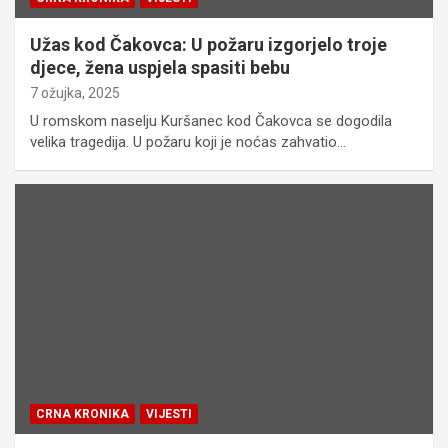
Užas kod Čakovca: U požaru izgorjelo troje
djece, žena uspjela spasiti bebu
7 ožujka, 2025
U romskom naselju Kuršanec kod Čakovca se dogodila
velika tragedija. U požaru koji je noćas zahvatio…
CRNA KRONIKA
VIJESTI