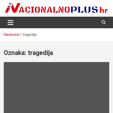
Skip
to
content
Nacija želi znati više
NacionalnoPlus.hr
Naslovna
tragedija
Oznaka:
tragedija