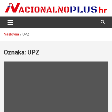
Skip
to
content
Nacija želi znati više
NacionalnoPlus.hr
Naslovna
UPZ
Oznaka:
UPZ