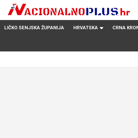
Nacija želi znati više
NacionalnoPlus.hr
LIČKO SENJSKA ŽUPANIJA
HRVATSKA
CRNA KRO