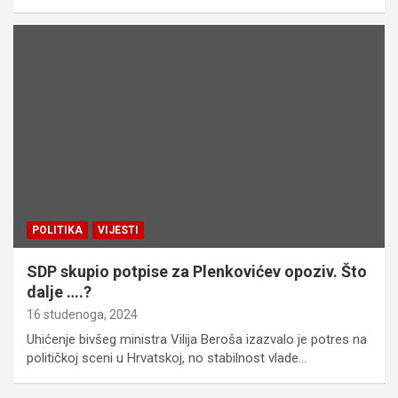
POLITIKA
VIJESTI
SDP skupio potpise za Plenkovićev opoziv. Što
dalje ….?
16 studenoga, 2024
Uhićenje bivšeg ministra Vilija Beroša izazvalo je potres na
političkoj sceni u Hrvatskoj, no stabilnost vlade…