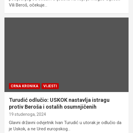
Vili Beroš, očekuje…
CRNA KRONIKA
VIJESTI
Turudić odlučio: USKOK nastavlja istragu
protiv Beroša i ostalih osumnjičenih
19 studenoga, 2024
Glavni državni odvjetnik Ivan Turudić u utorak je odlučio da
je Uskok, a ne Ured europskog…