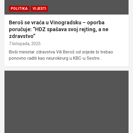
POLITIKA
VIJESTI
Beroš se vraća u Vinogradsku – oporba
poručuje: “HDZ spašava svoj rejting, a ne
zdravstvo”
7 listopada, 2025
Bivši ministar zdravstva Vili Beroš od srijede bi trebao
ponovno raditi kao neurokirurg u KBC-u Sestre…