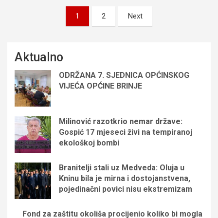
Brojevi
1
2
Next
stranica
objava
Aktualno
ODRŽANA 7. SJEDNICA OPĆINSKOG
VIJEĆA OPĆINE BRINJE
Milinović razotkrio nemar države:
Gospić 17 mjeseci živi na tempiranoj
ekološkoj bombi
Branitelji stali uz Medveda: Oluja u
Kninu bila je mirna i dostojanstvena,
pojedinačni povici nisu ekstremizam
Fond za zaštitu okoliša procijenio koliko bi mogla