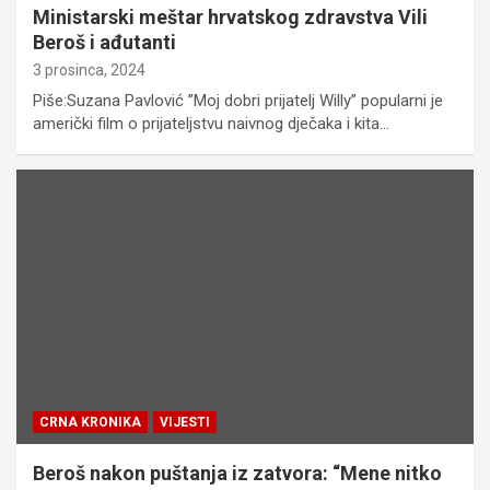
Ministarski meštar hrvatskog zdravstva Vili
Beroš i ađutanti
3 prosinca, 2024
Piše:Suzana Pavlović ”Moj dobri prijatelj Willy” popularni je
američki film o prijateljstvu naivnog dječaka i kita…
CRNA KRONIKA
VIJESTI
Beroš nakon puštanja iz zatvora: “Mene nitko