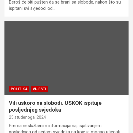
Beroš će biti pušten da se brani sa slobode, nakon što su
ispitani svi svjedoci od…
POLITIKA
VIJESTI
Vili uskoro na slobodi. USKOK ispituje
posljednjeg svjedoka
25 studenoga, 2024
Prema neslužbenim informacijama, ispitivanjem
posljednjeg od sedam svjedoka na koje je mogao utjecati