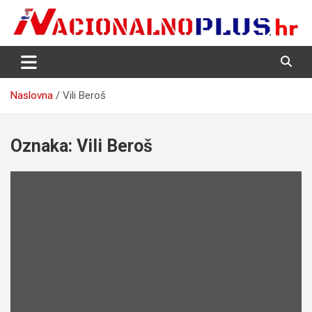
Skip
to
content
Nacija želi znati više
NacionalnoPlus.hr
Naslovna
Vili Beroš
Oznaka:
Vili Beroš