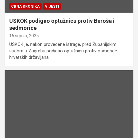
CRNA KRONIKA
VIJESTI
USKOK podigao optužnicu protiv Beroša i
sedmorice
16 srpnja, 2025
USKOK je, nakon provedene istrage, pred Županijskim
sudom u Zagrebu podigao optužnicu protiv osmorice
hrvatskih državljana,…