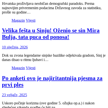
Hrvatska proživljava neobičan demografski paradoks. Prema
najnovijim privremenim podacima Državnog zavoda za statistiku,
prošle su godine…
Magazin
Vijesti
Velika fešta u Sinju! Oženio se sin Mira
Bulja, tata puca od ponosa!
10 siječnja, 2026
Dok su zvona legendarne sinjske bazilike odjekivala gradom, Sinj je
danas disao u ritmu ljubavi i…
Magazin
Vijesti
Po anketi ovo je najiritantnija pjesma za
prvi ples
23 veljače, 2025
Uskoro počinje korizma (ove godine 5. ožujka op.a.) i nakon
sljedećeg vikenda svadbe će biti na…