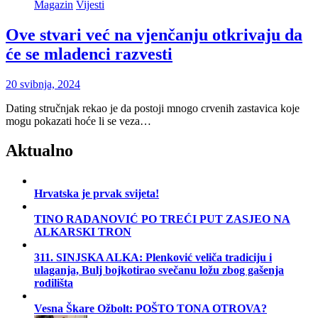
Magazin
Vijesti
Ove stvari već na vjenčanju otkrivaju da
će se mladenci razvesti
20 svibnja, 2024
Dating stručnjak rekao je da postoji mnogo crvenih zastavica koje
mogu pokazati hoće li se veza…
Aktualno
Hrvatska je prvak svijeta!
TINO RADANOVIĆ PO TREĆI PUT ZASJEO NA
ALKARSKI TRON
311. SINJSKA ALKA: Plenković veliča tradiciju i
ulaganja, Bulj bojkotirao svečanu ložu zbog gašenja
rodilišta
Vesna Škare Ožbolt: POŠTO TONA OTROVA?