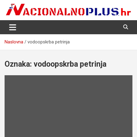
Skip
to
content
Nacija želi znati više
NacionalnoPlus.hr
Naslovna
vodoopskrba petrinja
Oznaka:
vodoopskrba petrinja