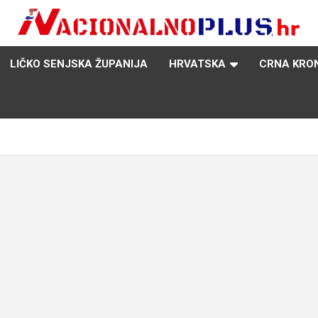
Nacija želi znati više
NacionalnoPlus.hr
LIČKO SENJSKA ŽUPANIJA
HRVATSKA
CRNA KRO