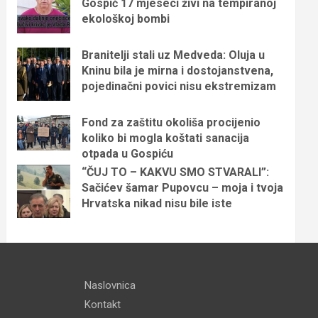
Gospić 17 mjeseci živi na tempiranoj
ekološkoj bombi
Branitelji stali uz Medveda: Oluja u
Kninu bila je mirna i dostojanstvena,
pojedinačni povici nisu ekstremizam
Fond za zaštitu okoliša procijenio
koliko bi mogla koštati sanacija
otpada u Gospiću
“ČUJ TO – KAKVU SMO STVARALI”:
Sačićev šamar Pupovcu – moja i tvoja
Hrvatska nikad nisu bile iste
Naslovnica
Kontakt