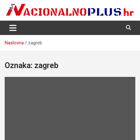
Skip
to
content
Nacija želi znati više
NacionalnoPlus.hr
Naslovna
zagreb
Oznaka:
zagreb