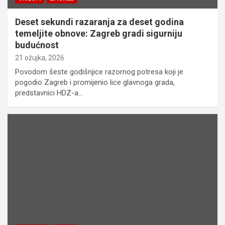
Deset sekundi razaranja za deset godina
temeljite obnove: Zagreb gradi sigurniju
budućnost
21 ožujka, 2026
Povodom šeste godišnjice razornog potresa koji je
pogodio Zagreb i promijenio lice glavnoga grada,
predstavnici HDZ-a…