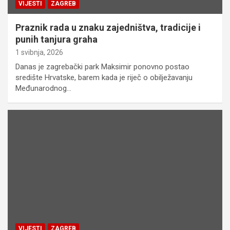
VIJESTI
ZAGREB
Praznik rada u znaku zajedništva, tradicije i
punih tanjura graha
1 svibnja, 2026
Danas je zagrebački park Maksimir ponovno postao
središte Hrvatske, barem kada je riječ o obilježavanju
Međunarodnog…
VIJESTI
ZAGREB