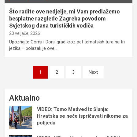
Što radite ove nedjelje, mi Vam predlažemo
besplatne razglede Zagreba povodom
Svjetskog dana turističkih vodiča
20 veljače, 2026
Upoznajte Gornji i Donji grad kroz pet tematskih tura na tri
jezika – polazak je ove…
Brojevi
1
2
3
Next
stranica
objava
Aktualno
VIDEO: Tomo Medved iz Slunja:
Hrvatska se neće ispričavati nikome za
pobjedu