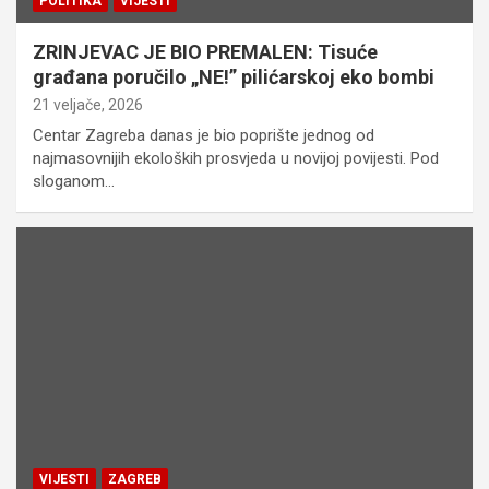
POLITIKA
VIJESTI
ZRINJEVAC JE BIO PREMALEN: Tisuće
građana poručilo „NE!” pilićarskoj eko bombi
21 veljače, 2026
Centar Zagreba danas je bio poprište jednog od
najmasovnijih ekoloških prosvjeda u novijoj povijesti. Pod
sloganom…
VIJESTI
ZAGREB