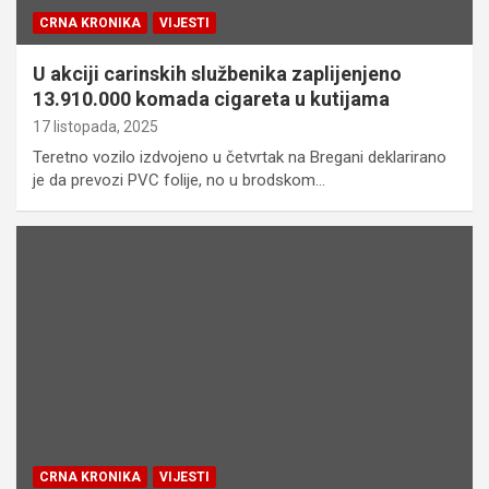
CRNA KRONIKA
VIJESTI
U akciji carinskih službenika zaplijenjeno
13.910.000 komada cigareta u kutijama
17 listopada, 2025
Teretno vozilo izdvojeno u četvrtak na Bregani deklarirano
je da prevozi PVC folije, no u brodskom…
CRNA KRONIKA
VIJESTI