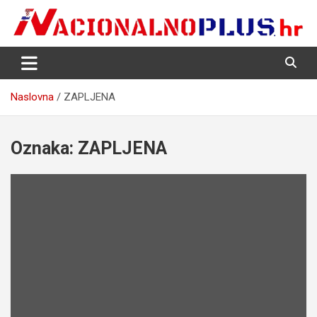
Skip
to
content
Nacija želi znati više
NacionalnoPlus.hr
Naslovna
ZAPLJENA
Oznaka:
ZAPLJENA