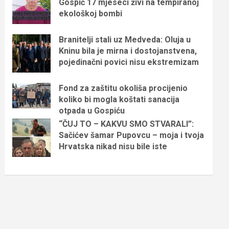
Gospić 17 mjeseci živi na tempiranoj
ekološkoj bombi
Branitelji stali uz Medveda: Oluja u
Kninu bila je mirna i dostojanstvena,
pojedinačni povici nisu ekstremizam
Fond za zaštitu okoliša procijenio
koliko bi mogla koštati sanacija
otpada u Gospiću
“ČUJ TO – KAKVU SMO STVARALI”:
Sačićev šamar Pupovcu – moja i tvoja
Hrvatska nikad nisu bile iste