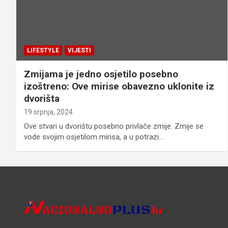
LIFESTYLE
VIJESTI
Zmijama je jedno osjetilo posebno
izoštreno: Ove mirise obavezno uklonite iz
dvorišta
19 srpnja, 2024
Ove stvari u dvorištu posebno privlače zmije. Zmije se
vode svojim osjetilom mirisa, a u potrazi…