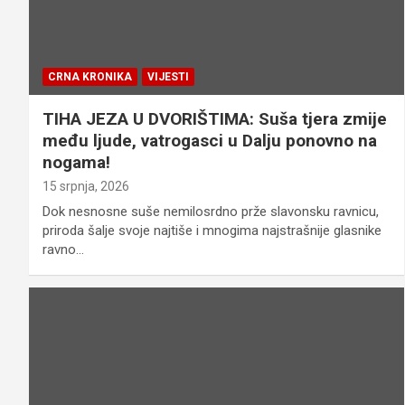
CRNA KRONIKA
VIJESTI
TIHA JEZA U DVORIŠTIMA: Suša tjera zmije
među ljude, vatrogasci u Dalju ponovno na
nogama!
15 srpnja, 2026
Dok nesnosne suše nemilosrdno prže slavonsku ravnicu,
priroda šalje svoje najtiše i mnogima najstrašnije glasnike
ravno…