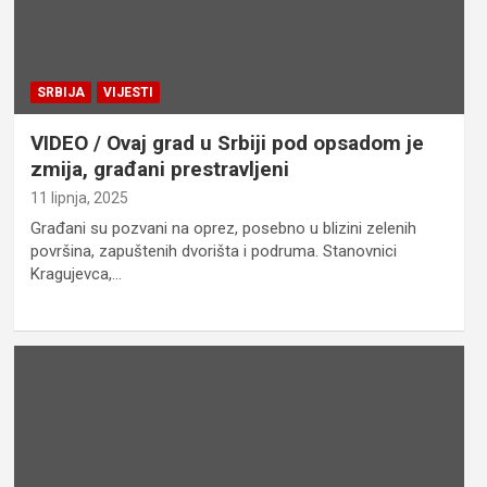
SRBIJA
VIJESTI
VIDEO / Ovaj grad u Srbiji pod opsadom je
zmija, građani prestravljeni
11 lipnja, 2025
Građani su pozvani na oprez, posebno u blizini zelenih
površina, zapuštenih dvorišta i podruma. Stanovnici
Kragujevca,…