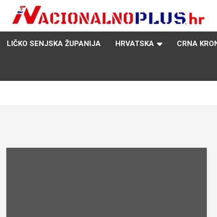
Nacija želi znati više
NacionalnoPlus.hr
LIČKO SENJSKA ŽUPANIJA
HRVATSKA
CRNA KRO