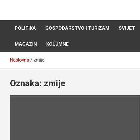
Skip
to
content
POLITIKA
GOSPODARSTVO I TURIZAM
SVIJET
MAGAZIN
KOLUMNE
Naslovna
zmije
Oznaka:
zmije