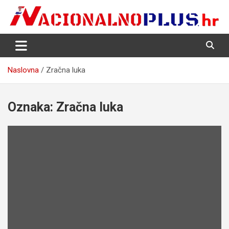
Skip
to
content
Nacija želi znati više
NacionalnoPlus.hr
Naslovna
Zračna luka
Oznaka:
Zračna luka