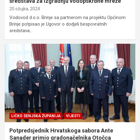
sredstava za izgradnju vodopskrbne mreže
20 ožujka, 2024
Vodovod d.o.o. Brinje sa partnerom na projektu Općinom
Brinje potpisao je Ugovor o dodjeli bespovratnih
sredstava…
LIČKO SENJSKA ŽUPANIJA
VIJESTI
Potpredsjednik Hrvatskoga sabora Ante
Sanader primio gradonačelnika Otočca