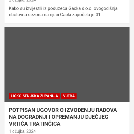
Kako su izvijestili iz poduzeća Gacka d.o.o. ovogodišnja
ribolovna sezona na rijeci Gacki započela je 01.…
LIČKO SENJSKA ŽUPANIJA
VJERA
POTPISAN UGOVOR O IZVOĐENJU RADOVA
NA DOGRADNJI I OPREMANJU DJEČJEG
VRTIĆA TRATINČICA
1 ožujka, 2024