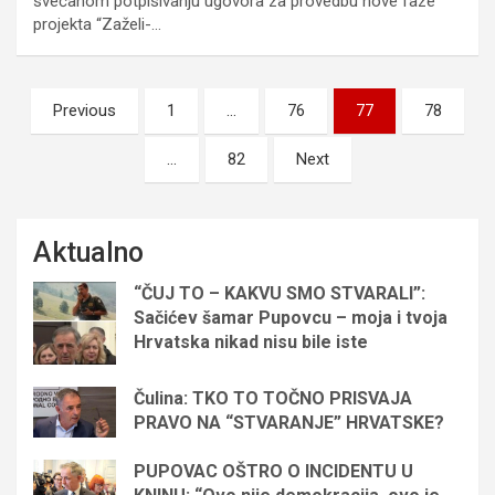
svečanom potpisivanju ugovora za provedbu nove faze
projekta “Zaželi-…
Brojevi
Previous
1
…
76
77
78
stranica
…
82
Next
objava
Aktualno
“ČUJ TO – KAKVU SMO STVARALI”:
Sačićev šamar Pupovcu – moja i tvoja
Hrvatska nikad nisu bile iste
Čulina: TKO TO TOČNO PRISVAJA
PRAVO NA “STVARANJE” HRVATSKE?
PUPOVAC OŠTRO O INCIDENTU U