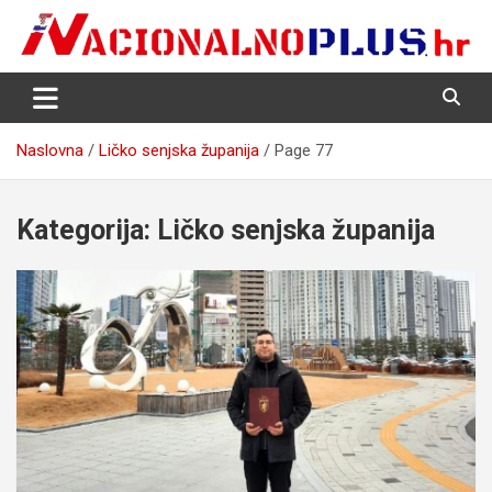
Skip
to
content
Nacija želi znati više
NacionalnoPlus.hr
Naslovna
Ličko senjska županija
Page 77
Kategorija:
Ličko senjska županija