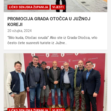
LIČKO SENJSKA ŽUPANIJA
VIJESTI
PROMOCIJA GRADA OTOČCA U JUŽNOJ
KOREJI
20 ožujka, 2024
“Bilo kuda, Otočac svuda” Ako ste iz Grada Otočca, vrlo
često ćete susresti turiste iz Južne…
LIČKO SENJSKA ŽUPANIJA
VIJESTI