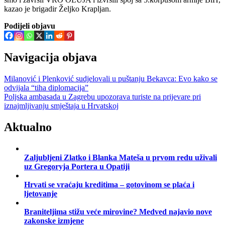
kazao je brigadir Željko Krapljan.
Podijeli objavu
Navigacija objava
Milanović i Plenković sudjelovali u puštanju Bekavca: Evo kako se
odvijala “tiha diplomacija”
Poljska ambasada u Zagrebu upozorava turiste na prijevare pri
iznajmljivanju smještaja u Hrvatskoj
Aktualno
Zaljubljeni Zlatko i Blanka Mateša u prvom redu uživali
uz Gregoryja Portera u Opatiji
Hrvati se vraćaju kreditima – gotovinom se plaća i
ljetovanje
Braniteljima stižu veće mirovine? Medved najavio nove
zakonske izmjene