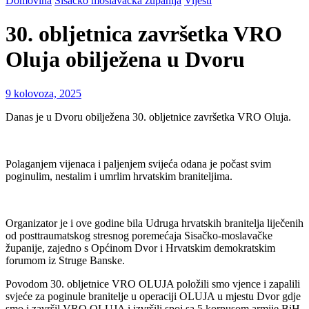
Domovina
Sisačko moslavačka županija
Vijesti
30. obljetnica završetka VRO
Oluja obilježena u Dvoru
9 kolovoza, 2025
Danas je u Dvoru obilježena 30. obljetnice završetka VRO Oluja.
Polaganjem vijenaca i paljenjem svijeća odana je počast svim
poginulim, nestalim i umrlim hrvatskim braniteljima.
Organizator je i ove godine bila Udruga hrvatskih branitelja liječenih
od posttraumatskog stresnog poremećaja Sisačko-moslavačke
županije, zajedno s Općinom Dvor i Hrvatskim demokratskim
forumom iz Struge Banske.
Povodom 30. obljetnice VRO OLUJA položili smo vjence i zapalili
svjeće za poginule branitelje u operaciji OLUJA u mjestu Dvor gdje
smo i završil VRO OLUJA i izvršili spoj sa 5.korpusom armije BiH,