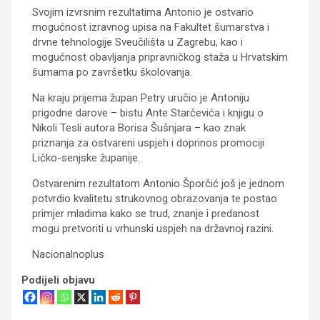
Svojim izvrsnim rezultatima Antonio je ostvario
mogućnost izravnog upisa na Fakultet šumarstva i
drvne tehnologije Sveučilišta u Zagrebu, kao i
mogućnost obavljanja pripravničkog staža u Hrvatskim
šumama po završetku školovanja.
Na kraju prijema župan Petry uručio je Antoniju
prigodne darove – bistu Ante Starčevića i knjigu o
Nikoli Tesli autora Borisa Šušnjara – kao znak
priznanja za ostvareni uspjeh i doprinos promociji
Ličko-senjske županije.
Ostvarenim rezultatom Antonio Šporčić još je jednom
potvrdio kvalitetu strukovnog obrazovanja te postao
primjer mladima kako se trud, znanje i predanost
mogu pretvoriti u vrhunski uspjeh na državnoj razini.
Nacionalnoplus
Podijeli objavu