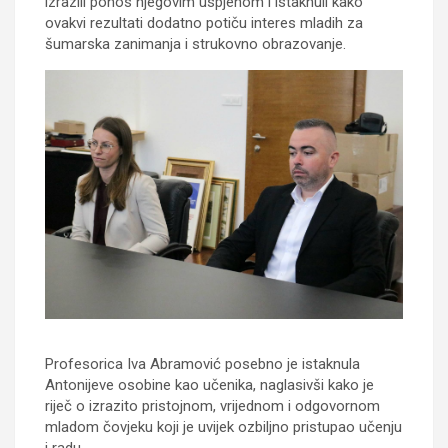
izrazili ponos njegovim uspjehom i istaknuli kako
ovakvi rezultati dodatno potiču interes mladih za
šumarska zanimanja i strukovno obrazovanje.
Profesorica Iva Abramović posebno je istaknula
Antonijeve osobine kao učenika, naglasivši kako je
riječ o izrazito pristojnom, vrijednom i odgovornom
mladom čovjeku koji je uvijek ozbiljno pristupao učenju