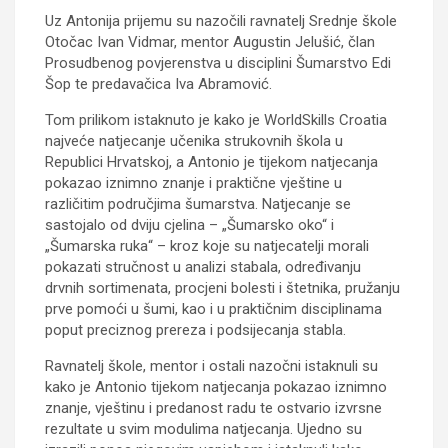
Uz Antonija prijemu su nazočili ravnatelj Srednje škole
Otočac Ivan Vidmar, mentor Augustin Jelušić, član
Prosudbenog povjerenstva u disciplini Šumarstvo Edi
Šop te predavačica Iva Abramović.
Tom prilikom istaknuto je kako je WorldSkills Croatia
najveće natjecanje učenika strukovnih škola u
Republici Hrvatskoj, a Antonio je tijekom natjecanja
pokazao iznimno znanje i praktične vještine u
različitim područjima šumarstva. Natjecanje se
sastojalo od dviju cjelina – „Šumarsko oko“ i
„Šumarska ruka“ – kroz koje su natjecatelji morali
pokazati stručnost u analizi stabala, određivanju
drvnih sortimenata, procjeni bolesti i štetnika, pružanju
prve pomoći u šumi, kao i u praktičnim disciplinama
poput preciznog prereza i podsijecanja stabla.
Ravnatelj škole, mentor i ostali nazočni istaknuli su
kako je Antonio tijekom natjecanja pokazao iznimno
znanje, vještinu i predanost radu te ostvario izvrsne
rezultate u svim modulima natjecanja. Ujedno su