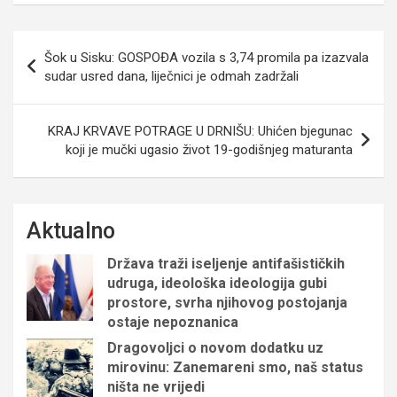
Navigacija
Šok u Sisku: GOSPOĐA vozila s 3,74 promila pa izazvala
objava
sudar usred dana, liječnici je odmah zadržali
KRAJ KRVAVE POTRAGE U DRNIŠU: Uhićen bjegunac
koji je mučki ugasio život 19-godišnjeg maturanta
Aktualno
Država traži iseljenje antifašističkih
udruga, ideološka ideologija gubi
prostore, svrha njihovog postojanja
ostaje nepoznanica
Dragovoljci o novom dodatku uz
mirovinu: Zanemareni smo, naš status
ništa ne vrijedi