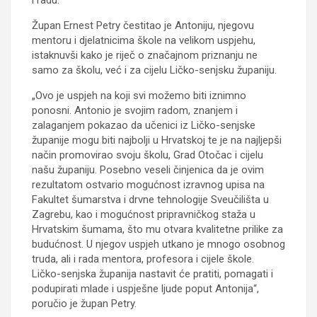
i radu.
Župan Ernest Petry čestitao je Antoniju, njegovu
mentoru i djelatnicima škole na velikom uspjehu,
istaknuvši kako je riječ o značajnom priznanju ne
samo za školu, već i za cijelu Ličko-senjsku županiju.
„Ovo je uspjeh na koji svi možemo biti iznimno
ponosni. Antonio je svojim radom, znanjem i
zalaganjem pokazao da učenici iz Ličko-senjske
županije mogu biti najbolji u Hrvatskoj te je na najljepši
način promovirao svoju školu, Grad Otočac i cijelu
našu županiju. Posebno veseli činjenica da je ovim
rezultatom ostvario mogućnost izravnog upisa na
Fakultet šumarstva i drvne tehnologije Sveučilišta u
Zagrebu, kao i mogućnost pripravničkog staža u
Hrvatskim šumama, što mu otvara kvalitetne prilike za
budućnost. U njegov uspjeh utkano je mnogo osobnog
truda, ali i rada mentora, profesora i cijele škole.
Ličko-senjska županija nastavit će pratiti, pomagati i
podupirati mlade i uspješne ljude poput Antonija“,
poručio je župan Petry.