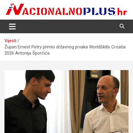
Skip
to
content
Nacija želi znati više
NacionalnoPlus.hr
Vijesti
Župan Ernest Petry primio državnog prvaka WorldSkills Croatia
2026 Antonija Šporčića