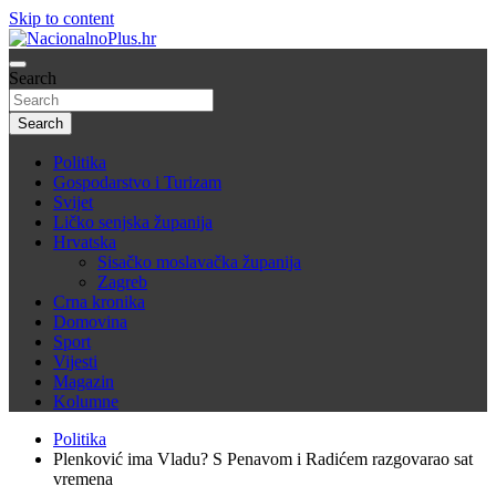
Skip to content
Nacija želi znati više
Search
NacionalnoPlus.hr
Search
Politika
Gospodarstvo i Turizam
Svijet
Ličko senjska županija
Hrvatska
Sisačko moslavačka županija
Zagreb
Crna kronika
Domovina
Sport
Vijesti
Magazin
Kolumne
Politika
Plenković ima Vladu? S Penavom i Radićem razgovarao sat
vremena