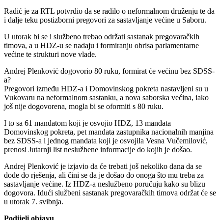
Radić je za RTL potvrdio da se radilo o neformalnom druženju te da
i dalje teku postizborni pregovori za sastavljanje većine u Saboru.
U utorak bi se i službeno trebao održati sastanak pregovaračkih
timova, a u HDZ-u se nadaju i formiranju obrisa parlamentarne
većine te strukturi nove vlade.
Andrej Plenković dogovorio 80 ruku, formirat će većinu bez SDSS-
a?
Pregovori između HDZ-a i Domovinskog pokreta nastavljeni su u
Vukovaru na neformalnom sastanku, a nova saborska većina, iako
još nije dogovorena, mogla bi se oformiti s 80 ruku.
I to sa 61 mandatom koji je osvojio HDZ, 13 mandata
Domovinskog pokreta, pet mandata zastupnika nacionalnih manjina
bez SDSS-a i jednog mandata koji je osvojila Vesna Vučemilović,
prenosi Jutarnji list neslužbene informacije do kojih je došao.
Andrej Plenković je izjavio da će trebati još nekoliko dana da se
dođe do rješenja, ali čini se da je došao do onoga što mu treba za
sastavljanje većine. Iz HDZ-a neslužbeno poručuju kako su blizu
dogovora. Idući službeni sastanak pregovaračkih timova održat će se
u utorak 7. svibnja.
Podijeli objavu