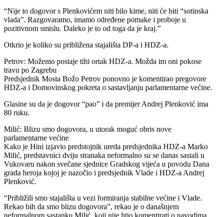
“Nije to dogovor s Plenkovićem niti bilo kime, niti će biti “sotinska
vlada”. Razgovaramo, imamo određene pomake i proboje u
pozitivnom smislu. Daleko je to od toga da je kraj.”
Otkrio je koliko su približena stajališta DP-a i HDZ-a.
Petrov: Možemo postaje tihi ortak HDZ-a. Možda im oni pokose
travu po Zagrebu
Predsjednik Mosta Božo Petrov ponovno je komentirao pregovore
HDZ-a i Domovinskog pokreta o sastavljanju parlamentarne većine.
Glasine su da je dogovor “pao” i da premijer Andrej Plenković ima
80 ruku.
Milić: Blizu smo dogovora, u utorak moguć obris nove
parlamentarne većine
Kako je Hini izjavio predstojnik ureda predsjednika HDZ-a Marko
Milić, predstavnici dviju stranaka neformalno su se danas sastali u
Vukovaru nakon svečane sjednice Gradskog vijeća u povodu Dana
grada heroja kojoj je nazočio i predsjednik Vlade i HDZ-a Andrej
Plenković.
“Približili smo stajališta u vezi formiranja stabilne većine i Vlade.
Rekao bih da smo blizu dogovora”, rekao je o današnjem
neformalnom sastanku Milić, koji nije htio komentirati o navodima