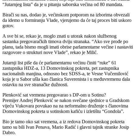
“Jutarnjeg lista” da je u pitanju saborska većina od 80 mandata.
Birači su nas, dodao je, većinskom potporom na izborima obvezali
da idemo u formiranju Vlade, vjerujemo da će taj proces biti uskoro
gotov.
A sve bi se, rekao je, moglo znati u utorak nakon službenog
sastanka pregovaračkih timova dviju stranaka. “Ako sve prođe po
planu, tada bismo mogli imati obrise parlamentarne većine i nastaviti
razgovore o strukturi nove Vlade”, rekao je Milić.
Jutarnji list piše da će parlamentarnu većinu činiti “ruke” 61
zastupnika HDZ-a, 13 Domovinskog pokreta, pet zastupnika
nacionalnih manjina, odnosno bez SDSS-a, te Vesne Vučemilović
koja je u Sabor ušla kao članica Suverenista i u međuvremenu dala
ostavku na sve stranačke dužnosti.
Plenković sat vremena pregovarao s DP-om u Sotinu?
Premijer Andrej Plenković se nakon svečane sjednice u Gradskom
vijeću Vukovara povukao na na neformalno druženje s članovima
Domovinskog pokreta u sotinskom kafiću i izletištu “Gondola”.
Bio je tamo oko sat vremena, a iz redova Domovinskog pokreta
tamo su bili Ivan Penava, Mario Radić i glavni tajnik stranke Josip
Dabro.