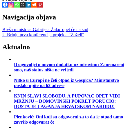
Navigacija objava
Bivša ministrica Gabrijela Žalac opet će na sud
U Brinju prva konferencija projekta “Zaželi”
Aktualno
Dragovoljci o novom dodatku uz mirovinu: Zanemareni
smo, naš status ništa ne vrijedi
Nitko u Europi ne želi otpad iz Gospića? Ministarstvo
poslalo upite na 62 adrese
KNIN SLAVI SLOBODU, A PUPOVAC OPET VIDI
MRŽNJU – DOMOVINSKI POKRET PORUČIO:
DOSTA JE LAGANJA HRVATSKOM NARODU!
Plenković: Oni koji su odgovorni za to da je otpad tamo
završio odgovarat će