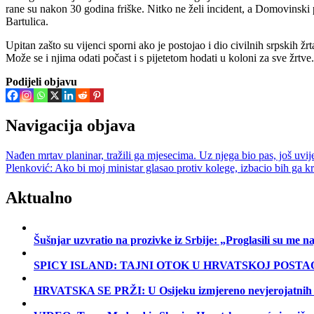
rane su nakon 30 godina friške. Nitko ne želi incident, a Domovinski 
Bartulica.
Upitan zašto su vijenci sporni ako je postojao i dio civilnih srpskih ž
Može se i njima odati počast i s pijetetom hodati u koloni za sve žrtv
Podijeli objavu
Navigacija objava
Nađen mrtav planinar, tražili ga mjesecima. Uz njega bio pas, još uvij
Plenković: Ako bi moj ministar glasao protiv kolege, izbacio bih ga k
Aktualno
Šušnjar uzvratio na prozivke iz Srbije: „Proglasili su me
SPICY ISLAND: TAJNI OTOK U HRVATSKOJ POSTA
HRVATSKA SE PRŽI: U Osijeku izmjereno nevjerojatnih 40 °