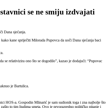
tavnici se ne smiju izdvajati
či Dana sjećanja.
n kako kane spriječiti Milorada Pupovca da uoči Dana sjećanja baci
ca.
 da se relativizira ono što se dogodilo”, kazao je dodajući: “Pupovac
taknuo je Bartulica.
ojnici HOS-a. Gospodin Mlinarić je sam sudionik toga i zna najbolje što
zašto to tim ljudima smeta. Ovo je prvorazredno političko pitanje i