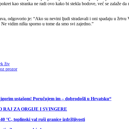
pokret kao stranka ne radi ovo kako bi stekla bodove, već se zalaže da n
rtava, odgovorio je: “Ako su nevini ljudi stradavali i oni spadaju u žrt
e. Ne vidim ništa sporno u tome da smo svi zajedno.”
ek živ
roz prozor
 najgorim ustašom! Poručujem im – dobrodošli u Hrvatsku“
O RAJ ZA ORGIJE I SVINGERE
C, toplinski val ruši granice izdržljivosti