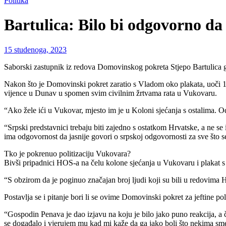
Politika
Bartulica: Bilo bi odgovorno da 
15 studenoga, 2023
Saborski zastupnik iz redova Domovinskog pokreta Stjepo Bartulica 
Nakon što je Domovinski pokret zaratio s Vladom oko plakata, uoči 18
vijence u Dunav u spomen svim civilnim žrtvama rata u Vukovaru.
“Ako žele ići u Vukovar, mjesto im je u Koloni sjećanja s ostalima. O
“Srpski predstavnici trebaju biti zajedno s ostatkom Hrvatske, a ne se
ima odgovornost da jasnije govori o srpskoj odgovornosti za sve što se 
Tko je pokrenuo politizaciju Vukovara?
Bivši pripadnici HOS-a na čelu kolone sjećanja u Vukovaru i plakat s
“S obzirom da je poginuo značajan broj ljudi koji su bili u redovima HOS
Postavlja se i pitanje bori li se ovime Domovinski pokret za jeftine po
“Gospodin Penava je dao izjavu na koju je bilo jako puno reakcija, a č
se događalo i vjerujem mu kad mi kaže da ga jako boli što nekima smet