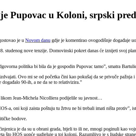
je Pupovac u Koloni, srpski preds
gostovao je u
Novom danu
gdje je komentirao ovogodišnje događaje uo
. studenog nove tenzije. Domovinski pokret danas će iznijeti svoj pla
dgovorna politika bi bila da je gospodin Pupovac tamo”, smatra Bartuli
 izdvajati. Ovo mi se od početka čini kao pokušaj da se privuče pažnja i
događalo 90-ih, a ne da se to relativizira.”
 likom Jean-Michela Nicolliera podijelile su javnost…
-a, oni koji zaista poštuju tu žrtvu ne bi trebali imati ništa protiv”, is
litičke bodove.
injenica je da su u obrani grada, htjeli to ili ne, mnogi poginuli kao v
a što HOS uopće sudjeluje u toj koloni. Razumljivo je s ljudske strane 