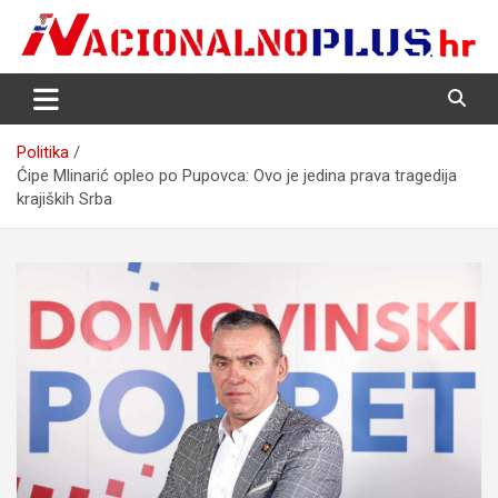
Skip
to
content
Nacija želi znati više
NacionalnoPlus.hr
Politika
Ćipe Mlinarić opleo po Pupovca: Ovo je jedina prava tragedija
krajiških Srba