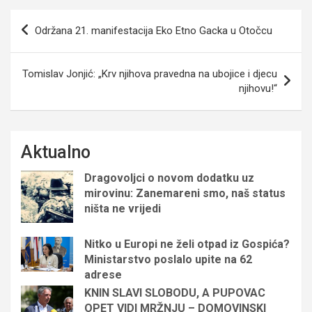
Navigacija
Održana 21. manifestacija Eko Etno Gacka u Otočcu
objava
Tomislav Jonjić: „Krv njihova pravedna na ubojice i djecu
njihovu!“
Aktualno
Dragovoljci o novom dodatku uz
mirovinu: Zanemareni smo, naš status
ništa ne vrijedi
Nitko u Europi ne želi otpad iz Gospića?
Ministarstvo poslalo upite na 62
adrese
KNIN SLAVI SLOBODU, A PUPOVAC
OPET VIDI MRŽNJU – DOMOVINSKI