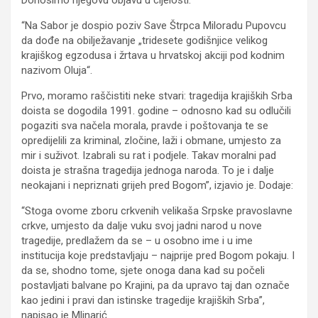
“Na Sabor je dospio poziv Save Štrpca Miloradu Pupovcu
da dođe na obilježavanje „tridesete godišnjice velikog
krajiškog egzodusa i žrtava u hrvatskoj akciji pod kodnim
nazivom Oluja“.
Prvo, moramo raščistiti neke stvari: tragedija krajiških Srba
doista se dogodila 1991. godine – odnosno kad su odlučili
pogaziti sva načela morala, pravde i poštovanja te se
opredijelili za kriminal, zločine, laži i obmane, umjesto za
mir i suživot. Izabrali su rat i podjele. Takav moralni pad
doista je strašna tragedija jednoga naroda. To je i dalje
neokajani i nepriznati grijeh pred Bogom”, izjavio je. Dodaje:
“Stoga ovome zboru crkvenih velikaša Srpske pravoslavne
crkve, umjesto da dalje vuku svoj jadni narod u nove
tragedije, predlažem da se – u osobno ime i u ime
institucija koje predstavljaju – najprije pred Bogom pokaju. I
da se, shodno tome, sjete onoga dana kad su počeli
postavljati balvane po Krajini, pa da upravo taj dan označe
kao jedini i pravi dan istinske tragedije krajiških Srba”,
napisao je Mlinarić.