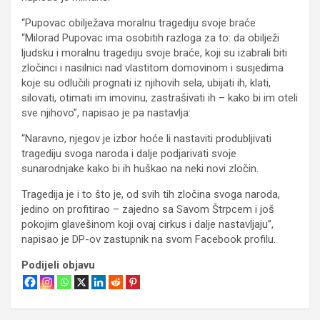
“Pupovac obilježava moralnu tragediju svoje braće
“Milorad Pupovac ima osobitih razloga za to: da obilježi
ljudsku i moralnu tragediju svoje braće, koji su izabrali biti
zločinci i nasilnici nad vlastitom domovinom i susjedima
koje su odlučili prognati iz njihovih sela, ubijati ih, klati,
silovati, otimati im imovinu, zastrašivati ih – kako bi im oteli
sve njihovo”, napisao je pa nastavlja:
“Naravno, njegov je izbor hoće li nastaviti produbljivati
tragediju svoga naroda i dalje podjarivati svoje
sunarodnjake kako bi ih huškao na neki novi zločin.
Tragedija je i to što je, od svih tih zločina svoga naroda,
jedino on profitirao – zajedno sa Savom Štrpcem i još
pokojim glavešinom koji ovaj cirkus i dalje nastavljaju”,
napisao je DP-ov zastupnik na svom Facebook profilu.
Podijeli objavu