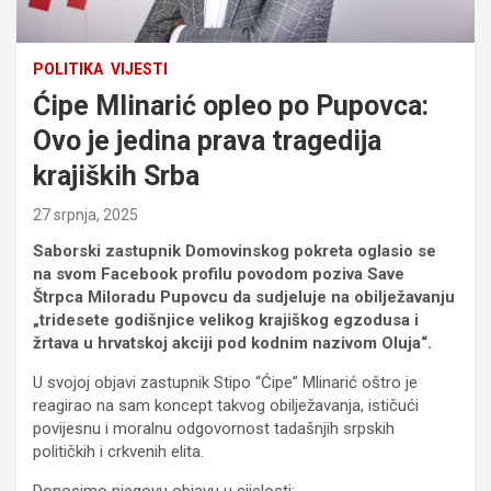
POLITIKA
VIJESTI
Ćipe Mlinarić opleo po Pupovca:
Ovo je jedina prava tragedija
krajiških Srba
27 srpnja, 2025
Saborski zastupnik Domovinskog pokreta oglasio se
na svom Facebook profilu povodom poziva Save
Štrpca Miloradu Pupovcu da sudjeluje na obilježavanju
„tridesete godišnjice velikog krajiškog egzodusa i
žrtava u hrvatskoj akciji pod kodnim nazivom Oluja“.
U svojoj objavi zastupnik Stipo “Ćipe” Mlinarić oštro je
reagirao na sam koncept takvog obilježavanja, ističući
povijesnu i moralnu odgovornost tadašnjih srpskih
političkih i crkvenih elita.
Donosimo njegovu objavu u cijelosti: