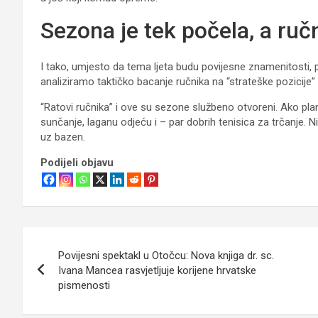
Sezona je tek počela, a ručn
I tako, umjesto da tema ljeta budu povijesne znamenitosti,
analiziramo taktičko bacanje ručnika na “strateške pozicije” 
“Ratovi ručnika” i ove su sezone službeno otvoreni. Ako pl
sunčanje, laganu odjeću i – par dobrih tenisica za trčanje.
uz bazen.
Podijeli objavu
Navigacija
Povijesni spektakl u Otočcu: Nova knjiga dr. sc.
objava
Ivana Mancea rasvjetljuje korijene hrvatske
pismenosti