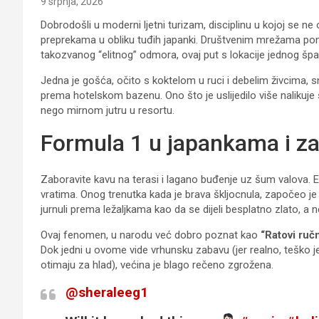
9 srpnja, 2026
Dobrodošli u moderni ljetni turizam, disciplinu u kojoj se ne
preprekama u obliku tuđih japanki. Društvenim mrežama pono
takozvanog “elitnog” odmora, ovaj put s lokacije jednog špa
Jedna je gošća, očito s koktelom u ruci i debelim živcima, s
prema hotelskom bazenu. Ono što je uslijedilo više nalikuj
nego mirnom jutru u resortu.
Formula 1 u japankama i za
Zaboravite kavu na terasi i lagano buđenje uz šum valova. E
vratima. Onog trenutka kada je brava škljocnula, započeo je 
jurnuli prema ležaljkama kao da se dijeli besplatno zlato, a
Ovaj fenomen, u narodu već dobro poznat kao
“Ratovi ruč
Dok jedni u ovome vide vrhunsku zabavu (jer realno, teško je
otimaju za hlad), većina je blago rečeno zgrožena.
@sheraleeg1