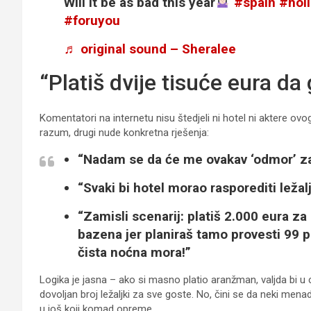
Will it be as bad this year
#spain
#hol
#foruyou
♬ original sound – Sheralee
“Platiš dvije tisuće eura da
Komentatori na internetu nisu štedjeli ni hotel ni aktere ovog
razum, drugi nude konkretna rješenja:
“Nadam se da će me ovakav ‘odmor’ za
“Svaki bi hotel morao rasporediti ležal
“Zamisli scenarij: platiš 2.000 eura za
bazena jer planiraš tamo provesti 99 
čista noćna mora!”
Logika je jasna – ako si masno platio aranžman, valjda bi u ci
dovoljan broj ležaljki za sve goste. No, čini se da neki menad
u još koji komad opreme.