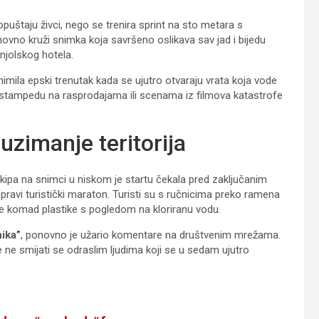
 opuštaju živci, nego se trenira sprint na sto metara s
vno kruži snimka koja savršeno oslikava sav jad i bijedu
njolskog hotela.
nimila epski trenutak kada se ujutro otvaraju vrata koja vode
e stampedu na rasprodajama ili scenama iz filmova katastrofe
uzimanje teritorija
kipa na snimci u niskom je startu čekala pred zaključanim
pravi turistički maraton. Turisti su s ručnicima preko ramena
 ne komad plastike s pogledom na kloriranu vodu.
nika”
, ponovno je užario komentare na društvenim mrežama.
 ne smijati se odraslim ljudima koji se u sedam ujutro