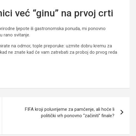
ici već “ginu” na prvoj crti
 prirodne ljepote ili gastronomska ponuda, mi ponovno
u rano svitanje.
anirate na odmor, tople preporuke: uzmite dobru kremu za
 Nikad ne znate kad će vam zatrebati za proboj do prvog reda
FIFA kroji poluvrijeme za pamćenje, ali hoće li
politički vrh ponovno “začiniti” finale?