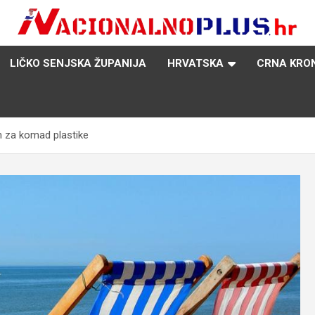
Nacija želi znati više
NacionalnoPlus.hr
LIČKO SENJSKA ŽUPANIJA
HRVATSKA
CRNA KRO
n za komad plastike