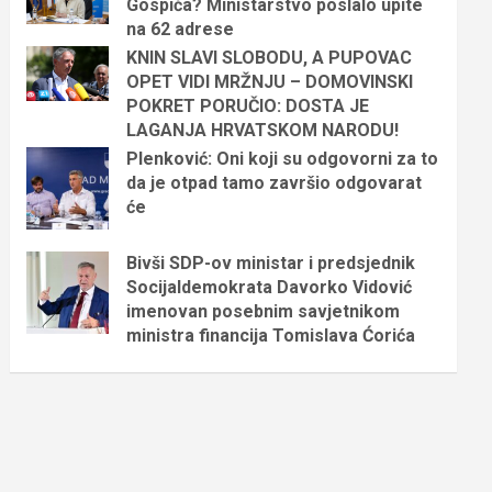
Gospića? Ministarstvo poslalo upite
na 62 adrese
KNIN SLAVI SLOBODU, A PUPOVAC
OPET VIDI MRŽNJU – DOMOVINSKI
POKRET PORUČIO: DOSTA JE
LAGANJA HRVATSKOM NARODU!
Plenković: Oni koji su odgovorni za to
da je otpad tamo završio odgovarat
će
Bivši SDP-ov ministar i predsjednik
Socijaldemokrata Davorko Vidović
imenovan posebnim savjetnikom
ministra financija Tomislava Ćorića