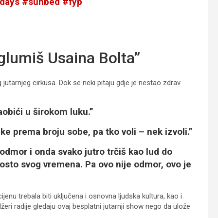
idays
#sunbed
#fyp
 glumiš Usaina Bolta”
 jutarnjeg cirkusa. Dok se neki pitaju gdje je nestao zdrav
obići u širokom luku.”
jke prema broju sobe, pa tko voli – nek izvoli.”
 odmor i onda svako jutro trčiš kao lud do
posto svog vremena. Pa ovo nije odmor, ovo je
jenu trebala biti uključena i osnovna ljudska kultura, kao i
žeri radije gledaju ovaj besplatni jutarnji show nego da ulože